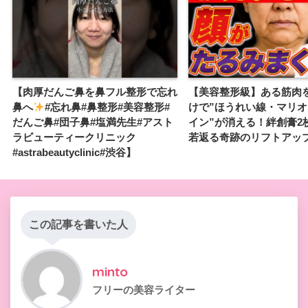
【肉厚だんご鼻を鼻フル整形で忘れ
【美容整形級】ある筋肉
鼻へ
#忘れ鼻#鼻整形#美容整形#
けで”ほうれい線・マリ
だんご鼻#団子鼻#塩満先生#アスト
イン”が消える！絆創膏2枚
ラビューティークリニック
若返る奇跡のリフトアッ
#astrabeautyclinic#渋谷】
この記事を書いた人
minto
フリーの美容ライター