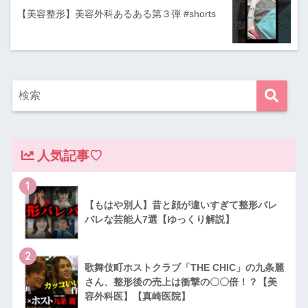
【美容整形】美容外科あるある第３弾 #shorts
人気記事♡
1
【もはや別人】昔と顔が違いすぎて整形バレ
バレな芸能人7選【ゆっくり解説】
2
歌舞伎町ホストクラブ「THE CHIC」の九条麗
さん、整形後の売上は衝撃の〇〇倍！？【美
容外科医】【真崎医院】