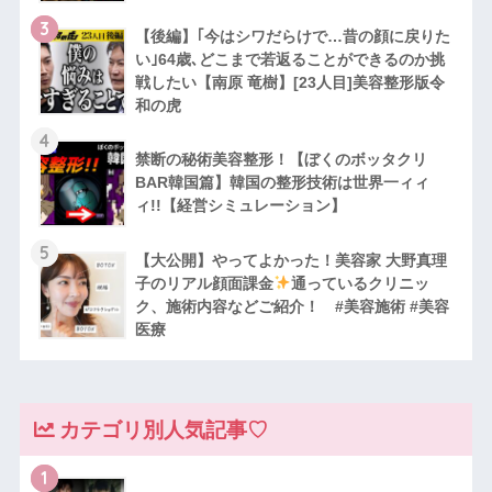
3
【後編】｢今はシワだらけで…昔の顔に戻りた
い｣64歳､どこまで若返ることができるのか挑
戦したい【南原 竜樹】[23人目]美容整形版令
和の虎
4
禁断の秘術美容整形！【ぼくのボッタクリ
BAR韓国篇】韓国の整形技術は世界一ィィ
ィ!!【経営シミュレーション】
5
【大公開】やってよかった！美容家 大野真理
子のリアル顔面課金
通っているクリニッ
ク、施術内容などご紹介！ #美容施術 #美容
医療
カテゴリ別人気記事♡
1