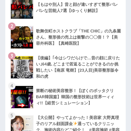
【もはや別人】昔と顔が違いすぎて整形バレ
バレな芸能人7選【ゆっくり解説】
2
歌舞伎町ホストクラブ「THE CHIC」の九条麗
さん、整形後の売上は衝撃の〇〇倍！？【美
容外科医】【真崎医院】
3
【後編】｢今はシワだらけで…昔の顔に戻りた
い｣64歳､どこまで若返ることができるのか挑
戦したい【南原 竜樹】[23人目]美容整形版令
和の虎
4
禁断の秘術美容整形！【ぼくのボッタクリ
BAR韓国篇】韓国の整形技術は世界一ィィ
ィ!!【経営シミュレーション】
5
【大公開】やってよかった！美容家 大野真理
子のリアル顔面課金
通っているクリニッ
ク、施術内容などご紹介！ #美容施術 #美容