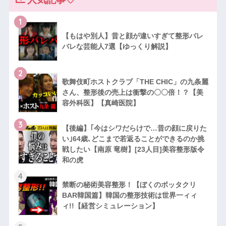
1
【もはや別人】昔と顔が違いすぎて整形バレ
バレな芸能人7選【ゆっくり解説】
2
歌舞伎町ホストクラブ「THE CHIC」の九条麗
さん、整形後の売上は衝撃の〇〇倍！？【美
容外科医】【真崎医院】
3
【後編】｢今はシワだらけで…昔の顔に戻りた
い｣64歳､どこまで若返ることができるのか挑
戦したい【南原 竜樹】[23人目]美容整形版令
和の虎
4
禁断の秘術美容整形！【ぼくのボッタクリ
BAR韓国篇】韓国の整形技術は世界一ィィ
ィ!!【経営シミュレーション】