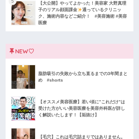
5
【大公開】やってよかった！美容家 大野真理
子のリアル顔面課金
通っているクリニッ
ク、施術内容などご紹介！ #美容施術 #美容
医療
NEW♡
脂肪吸引の失敗から立ち直るまでの3年間まと
め #shorts
【オススメ美容医療】若い頃に”これだけ”は
受けた方がいい美容医療を美容外科医が詳し
く解説いたします！【垢抜け】
【毛穴】これは毛穴詰まりではありません。