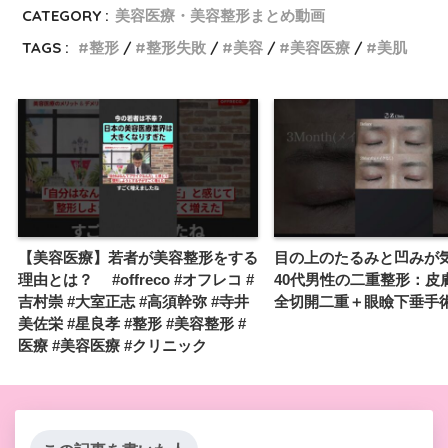
CATEGORY :
美容医療・美容整形まとめ動画
TAGS :
整形
整形失敗
美容
美容医療
美肌
【美容医療】若者が美容整形をする
目の上のたるみと凹みが
理由とは？ #offreco #オフレコ #
40代男性の二重整形：皮
吉村崇 #大室正志 #高須幹弥 #寺井
全切開二重＋眼瞼下垂手
美佐栄 #星良孝 #整形 #美容整形 #
医療 #美容医療 #クリニック