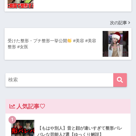
次の記事
受けた整形・プチ整形一挙公開
#美容 #美容
整形 #女医
人気記事♡
1
【もはや別人】昔と顔が違いすぎて整形バレ
バレな芸能人7選【ゆっくり解説】