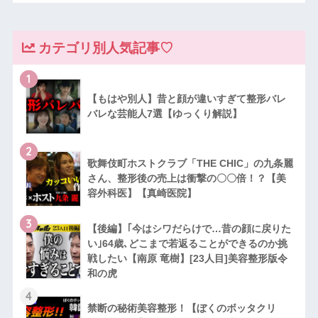
カテゴリ別人気記事♡
1
【もはや別人】昔と顔が違いすぎて整形バレ
バレな芸能人7選【ゆっくり解説】
2
歌舞伎町ホストクラブ「THE CHIC」の九条麗
さん、整形後の売上は衝撃の〇〇倍！？【美
容外科医】【真崎医院】
3
【後編】｢今はシワだらけで…昔の顔に戻りた
い｣64歳､どこまで若返ることができるのか挑
戦したい【南原 竜樹】[23人目]美容整形版令
和の虎
4
禁断の秘術美容整形！【ぼくのボッタクリ