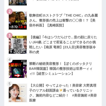
2
歌舞伎町ホストクラブ「THE CHIC」の九条麗
さん、整形後の売上は衝撃の〇〇倍！？【美
容外科医】【真崎医院】
3
【後編】｢今はシワだらけで…昔の顔に戻りた
い｣64歳､どこまで若返ることができるのか挑
戦したい【南原 竜樹】[23人目]美容整形版令
和の虎
4
禁断の秘術美容整形！【ぼくのボッタクリ
BAR韓国篇】韓国の整形技術は世界一ィィ
ィ!!【経営シミュレーション】
5
【大公開】やってよかった！美容家 大野真理
子のリアル顔面課金
通っているクリニッ
ク、施術内容などご紹介！ #美容施術 #美容
医療