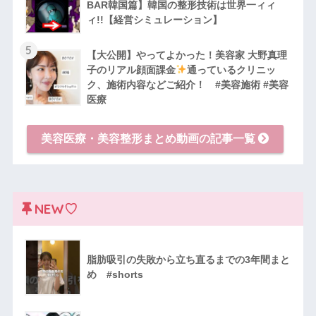
BAR韓国篇】韓国の整形技術は世界一ィィ
ィ!!【経営シミュレーション】
5
【大公開】やってよかった！美容家 大野真理
子のリアル顔面課金
通っているクリニッ
ク、施術内容などご紹介！ #美容施術 #美容
医療
美容医療・美容整形まとめ動画の記事一覧
NEW♡
脂肪吸引の失敗から立ち直るまでの3年間まと
め #shorts