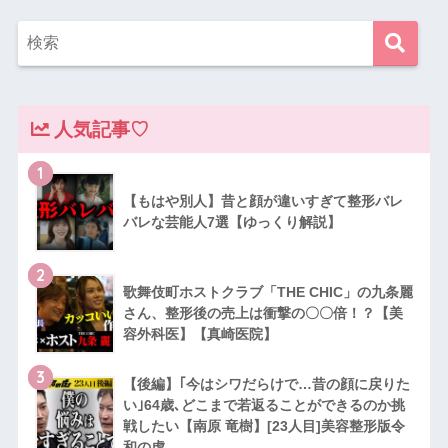
人気記事♡
1
【もはや別人】昔と顔が違いすぎて整形バレ
バレな芸能人7選【ゆっくり解説】
2
歌舞伎町ホストクラブ「THE CHIC」の九条麗
さん、整形後の売上は衝撃の〇〇倍！？【美
容外科医】【真崎医院】
3
【後編】｢今はシワだらけで…昔の顔に戻りた
い｣64歳､どこまで若返ることができるのか挑
戦したい【南原 竜樹】[23人目]美容整形版令
和の虎