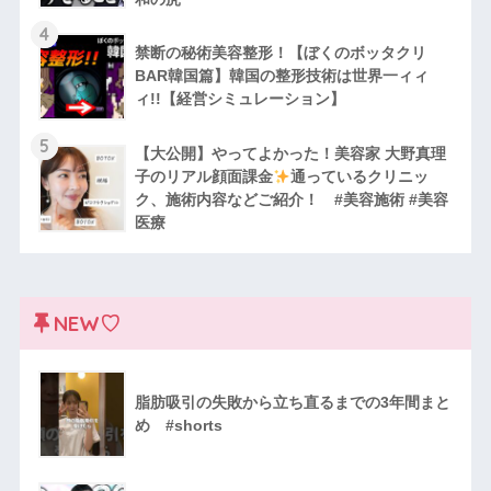
4
禁断の秘術美容整形！【ぼくのボッタクリ
BAR韓国篇】韓国の整形技術は世界一ィィ
ィ!!【経営シミュレーション】
5
【大公開】やってよかった！美容家 大野真理
子のリアル顔面課金
通っているクリニッ
ク、施術内容などご紹介！ #美容施術 #美容
医療
NEW♡
脂肪吸引の失敗から立ち直るまでの3年間まと
め #shorts