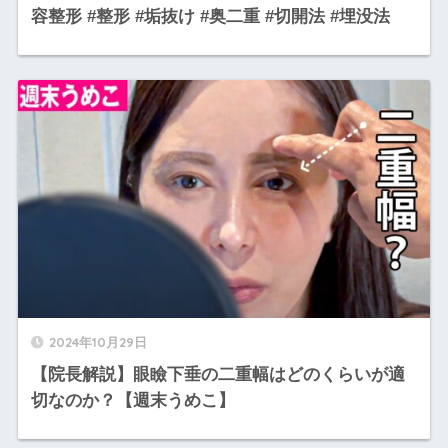
容整形 #整形 #垢抜け #奥二重 #切開法 #埋没法
2024年10月29日
【院長解説】眼瞼下垂の二重幅はどのくらいが適
切なのか？【週末うめこ】