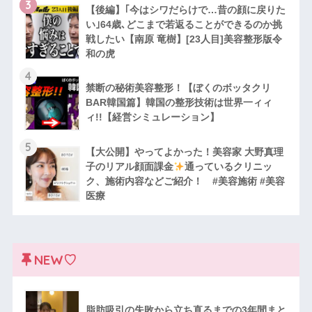
3
【後編】｢今はシワだらけで…昔の顔に戻りた
い｣64歳､どこまで若返ることができるのか挑
戦したい【南原 竜樹】[23人目]美容整形版令
和の虎
4
禁断の秘術美容整形！【ぼくのボッタクリ
BAR韓国篇】韓国の整形技術は世界一ィィ
ィ!!【経営シミュレーション】
5
【大公開】やってよかった！美容家 大野真理
子のリアル顔面課金
通っているクリニッ
ク、施術内容などご紹介！ #美容施術 #美容
医療
NEW♡
脂肪吸引の失敗から立ち直るまでの3年間まと