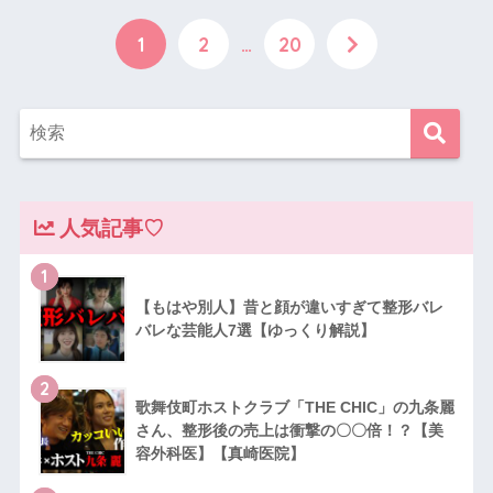
1
2
…
20
人気記事♡
1
【もはや別人】昔と顔が違いすぎて整形バレ
バレな芸能人7選【ゆっくり解説】
2
歌舞伎町ホストクラブ「THE CHIC」の九条麗
さん、整形後の売上は衝撃の〇〇倍！？【美
容外科医】【真崎医院】