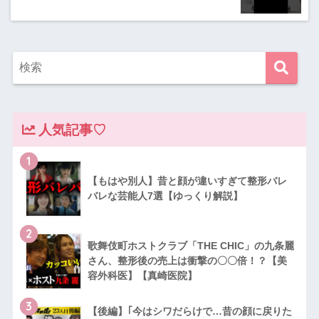
人気記事♡
1
【もはや別人】昔と顔が違いすぎて整形バレ
バレな芸能人7選【ゆっくり解説】
2
歌舞伎町ホストクラブ「THE CHIC」の九条麗
さん、整形後の売上は衝撃の〇〇倍！？【美
容外科医】【真崎医院】
3
【後編】｢今はシワだらけで…昔の顔に戻りた