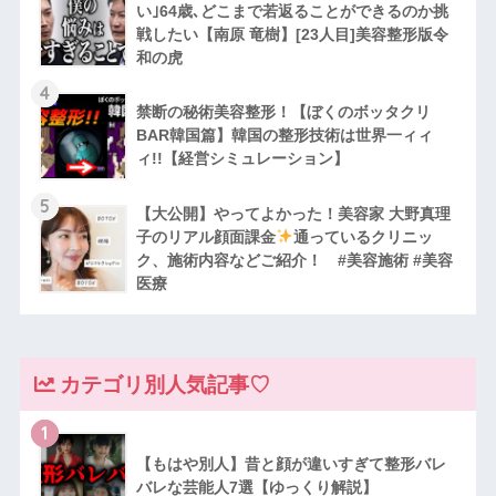
い｣64歳､どこまで若返ることができるのか挑
戦したい【南原 竜樹】[23人目]美容整形版令
和の虎
4
禁断の秘術美容整形！【ぼくのボッタクリ
BAR韓国篇】韓国の整形技術は世界一ィィ
ィ!!【経営シミュレーション】
5
【大公開】やってよかった！美容家 大野真理
子のリアル顔面課金
通っているクリニッ
ク、施術内容などご紹介！ #美容施術 #美容
医療
カテゴリ別人気記事♡
1
【もはや別人】昔と顔が違いすぎて整形バレ
バレな芸能人7選【ゆっくり解説】