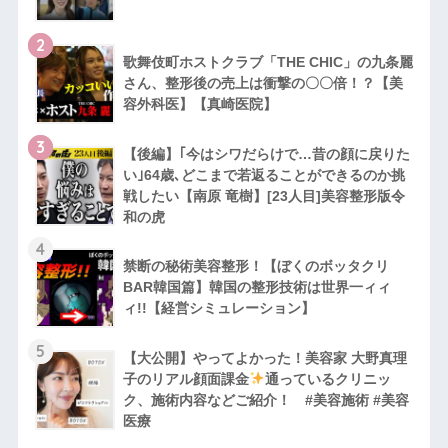
2
歌舞伎町ホストクラブ「THE CHIC」の九条麗
さん、整形後の売上は衝撃の〇〇倍！？【美
容外科医】【真崎医院】
3
【後編】｢今はシワだらけで…昔の顔に戻りた
い｣64歳､どこまで若返ることができるのか挑
戦したい【南原 竜樹】[23人目]美容整形版令
和の虎
4
禁断の秘術美容整形！【ぼくのボッタクリ
BAR韓国篇】韓国の整形技術は世界一ィィ
ィ!!【経営シミュレーション】
5
【大公開】やってよかった！美容家 大野真理
子のリアル顔面課金
通っているクリニッ
ク、施術内容などご紹介！ #美容施術 #美容
医療