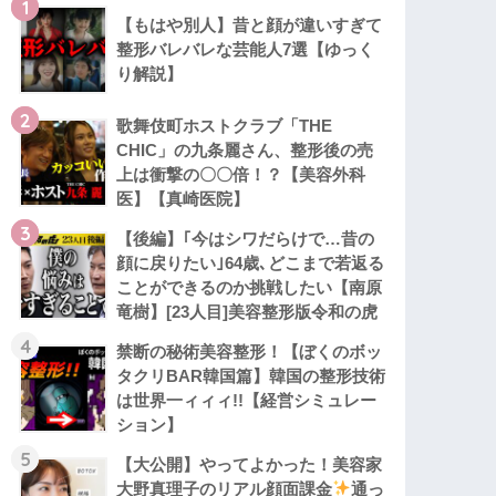
1
【もはや別人】昔と顔が違いすぎて
整形バレバレな芸能人7選【ゆっく
り解説】
2
歌舞伎町ホストクラブ「THE
CHIC」の九条麗さん、整形後の売
上は衝撃の〇〇倍！？【美容外科
医】【真崎医院】
3
【後編】｢今はシワだらけで…昔の
顔に戻りたい｣64歳､どこまで若返る
ことができるのか挑戦したい【南原
竜樹】[23人目]美容整形版令和の虎
4
禁断の秘術美容整形！【ぼくのボッ
タクリBAR韓国篇】韓国の整形技術
は世界一ィィィ!!【経営シミュレー
ション】
5
【大公開】やってよかった！美容家
大野真理子のリアル顔面課金
通っ