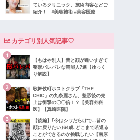
ているクリニック、施術内容などご
紹介！ #美容施術 #美容医療
カテゴリ別人気記事♡
1
【もはや別人】昔と顔が違いすぎて
整形バレバレな芸能人7選【ゆっく
り解説】
2
歌舞伎町ホストクラブ「THE
CHIC」の九条麗さん、整形後の売
上は衝撃の〇〇倍！？【美容外科
医】【真崎医院】
3
【後編】｢今はシワだらけで…昔の
顔に戻りたい｣64歳､どこまで若返る
ことができるのか挑戦したい【南原