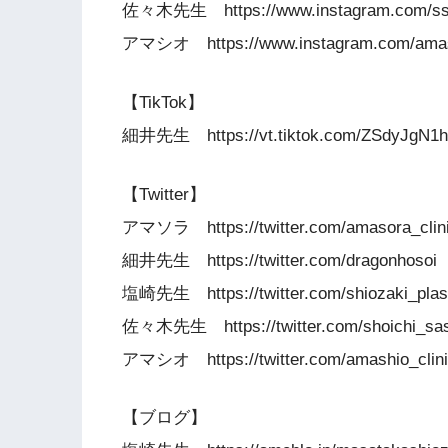
佐々木先生 https://www.instagram.com/ssa
アマシオ https://www.instagram.com/amash
【TikTok】
細井先生 https://vt.tiktok.com/ZSdyJgN1h
【Twitter】
アマソラ https://twitter.com/amasora_clin
細井先生 https://twitter.com/dragonhosoi
塩崎先生 https://twitter.com/shiozaki_plas
佐々木先生 https://twitter.com/shoichi_sas
アマシオ https://twitter.com/amashio_clin
【ブログ】