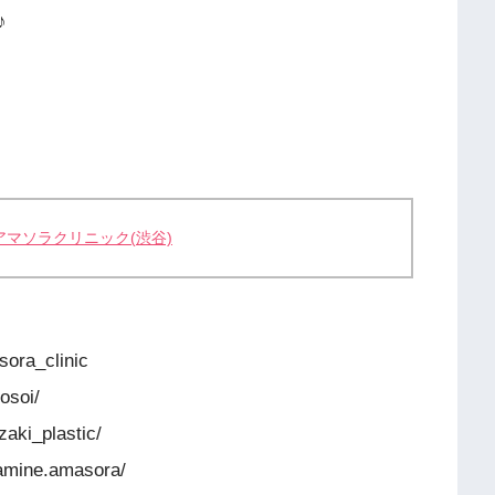
♪
マソラクリニック(渋谷)
ra_clinic
soi/
ki_plastic/
mine.amasora/