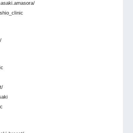
saki.amasora/
io_clinic
/
ic
t/
aki
ic