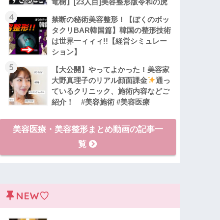
竜樹】[23人目]美容整形版令和の虎
4
禁断の秘術美容整形！【ぼくのボッ
タクリBAR韓国篇】韓国の整形技術
は世界一ィィィ!!【経営シミュレー
ション】
5
【大公開】やってよかった！美容家
大野真理子のリアル顔面課金
通っ
ているクリニック、施術内容などご
紹介！ #美容施術 #美容医療
美容医療・美容整形まとめ動画の記事一
覧
NEW♡