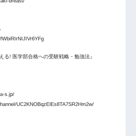
ki-breast/
ら
vfWbiRIrNIJIVr6YFg
える! 医学部合格への受験戦略・勉強法』
s.jp/
hannel/UC2KNOBqzElEs8TA7SR2Hm2w/