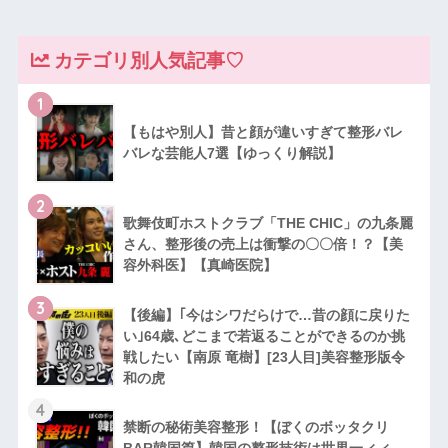
カテゴリ別人気記事♡
1
【もはや別人】昔と顔が違いすぎて整形バレ
バレな芸能人7選【ゆっくり解説】
2
歌舞伎町ホストクラブ「THE CHIC」の九条麗
さん、整形後の売上は衝撃の〇〇倍！？【美
容外科医】【真崎医院】
3
【後編】｢今はシワだらけで…昔の顔に戻りた
い｣64歳､どこまで若返ることができるのか挑
戦したい【南原 竜樹】[23人目]美容整形版令
和の虎
4
禁断の秘術美容整形！【ぼくのボッタクリ
BAR韓国篇】韓国の整形技術は世界一ィィ