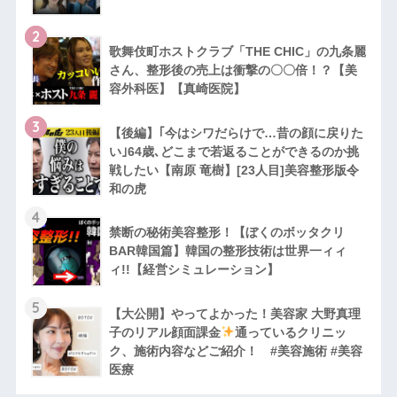
2
歌舞伎町ホストクラブ「THE CHIC」の九条麗
さん、整形後の売上は衝撃の〇〇倍！？【美
容外科医】【真崎医院】
3
【後編】｢今はシワだらけで…昔の顔に戻りた
い｣64歳､どこまで若返ることができるのか挑
戦したい【南原 竜樹】[23人目]美容整形版令
和の虎
4
禁断の秘術美容整形！【ぼくのボッタクリ
BAR韓国篇】韓国の整形技術は世界一ィィ
ィ!!【経営シミュレーション】
5
【大公開】やってよかった！美容家 大野真理
子のリアル顔面課金
通っているクリニッ
ク、施術内容などご紹介！ #美容施術 #美容
医療