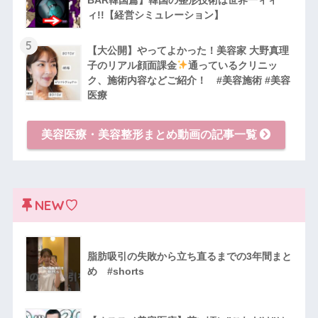
ィ!!【経営シミュレーション】
5
【大公開】やってよかった！美容家 大野真理
子のリアル顔面課金
通っているクリニッ
ク、施術内容などご紹介！ #美容施術 #美容
医療
美容医療・美容整形まとめ動画の記事一覧
NEW♡
脂肪吸引の失敗から立ち直るまでの3年間まと
め #shorts