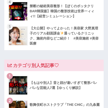
4
禁断の秘術美容整形！【ぼくのボッタクリ
BAR韓国篇】韓国の整形技術は世界一ィィ
ィ!!【経営シミュレーション】
5
【大公開】やってよかった！美容家 大野真理
子のリアル顔面課金
通っているクリニッ
ク、施術内容などご紹介！ #美容施術 #美容
医療
カテゴリ別人気記事♡
1
【もはや別人】昔と顔が違いすぎて整形バレ
バレな芸能人7選【ゆっくり解説】
2
歌舞伎町ホストクラブ「THE CHIC」の九条麗