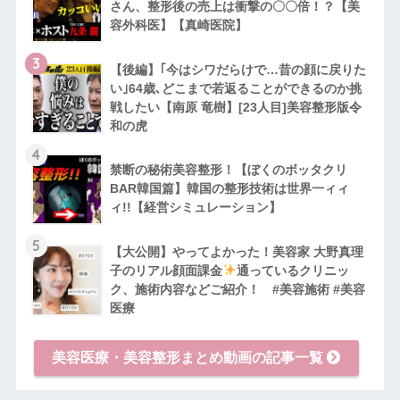
さん、整形後の売上は衝撃の〇〇倍！？【美
容外科医】【真崎医院】
3
【後編】｢今はシワだらけで…昔の顔に戻りた
い｣64歳､どこまで若返ることができるのか挑
戦したい【南原 竜樹】[23人目]美容整形版令
和の虎
4
禁断の秘術美容整形！【ぼくのボッタクリ
BAR韓国篇】韓国の整形技術は世界一ィィ
ィ!!【経営シミュレーション】
5
【大公開】やってよかった！美容家 大野真理
子のリアル顔面課金
通っているクリニッ
ク、施術内容などご紹介！ #美容施術 #美容
医療
美容医療・美容整形まとめ動画の記事一覧