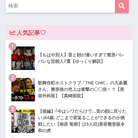
人気記事♡
1
【もはや別人】昔と顔が違いすぎて整形バレ
バレな芸能人7選【ゆっくり解説】
2
歌舞伎町ホストクラブ「THE CHIC」の九条麗
さん、整形後の売上は衝撃の〇〇倍！？【美
容外科医】【真崎医院】
3
【後編】｢今はシワだらけで…昔の顔に戻りた
い｣64歳､どこまで若返ることができるのか挑
戦したい【南原 竜樹】[23人目]美容整形版令
和の虎