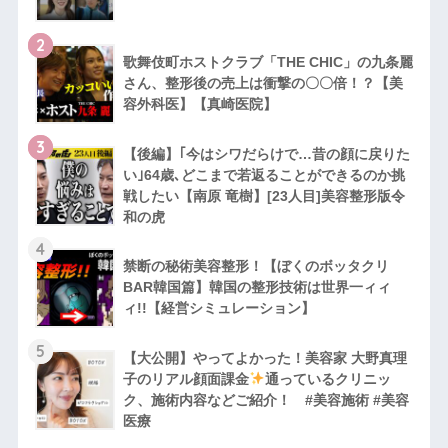
2
歌舞伎町ホストクラブ「THE CHIC」の九条麗
さん、整形後の売上は衝撃の〇〇倍！？【美
容外科医】【真崎医院】
3
【後編】｢今はシワだらけで…昔の顔に戻りた
い｣64歳､どこまで若返ることができるのか挑
戦したい【南原 竜樹】[23人目]美容整形版令
和の虎
4
禁断の秘術美容整形！【ぼくのボッタクリ
BAR韓国篇】韓国の整形技術は世界一ィィ
ィ!!【経営シミュレーション】
5
【大公開】やってよかった！美容家 大野真理
子のリアル顔面課金
通っているクリニッ
ク、施術内容などご紹介！ #美容施術 #美容
医療