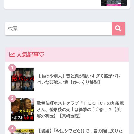
人気記事♡
1
【もはや別人】昔と顔が違いすぎて整形バレ
バレな芸能人7選【ゆっくり解説】
2
歌舞伎町ホストクラブ「THE CHIC」の九条麗
さん、整形後の売上は衝撃の〇〇倍！？【美
容外科医】【真崎医院】
3
【後編】｢今はシワだらけで…昔の顔に戻りた