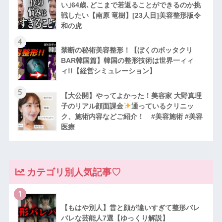
い｣64歳､どこまで若返ることができるのか挑
戦したい【南原 竜樹】[23人目]美容整形版令
和の虎
4
禁断の秘術美容整形！【ぼくのボッタクリ
BAR韓国篇】韓国の整形技術は世界一ィィ
ィ!!【経営シミュレーション】
5
【大公開】やってよかった！美容家 大野真理
子のリアル顔面課金
通っているクリニッ
ク、施術内容などご紹介！ #美容施術 #美容
医療
カテゴリ別人気記事♡
1
【もはや別人】昔と顔が違いすぎて整形バレ
バレな芸能人7選【ゆっくり解説】