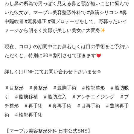
わし鼻の所為で男っぽく見える鼻と顎が短いことに悩んで
いた彼女が、マーブル美容整形外科で #鼻筋シリコン #鼻
中隔軟骨 #鷲鼻矯正 #顎プロテーゼをして、野暮ったいイ
メージから明るく笑顔が美しい美女に大変身
現在、コロナの期間中にお鼻若しくは目の手術をご予約い
ただくと、特別に30％割引させて頂きます
詳しくはLINEにてお問い合わせ下さいませ☺
＃目整形 ＃鼻整形 ＃豊胸手術 ＃輪郭整形 ＃脂肪吸
引 ＃脂肪移植 ＃脂肪注入 ＃アンチエイジング ＃プ
チ整形 ＃再手術 ＃鼻再手術 ＃目再手術 ＃豊胸再手
術 ＃輪郭再手術
【マーブル美容整形外科 日本公式SNS】