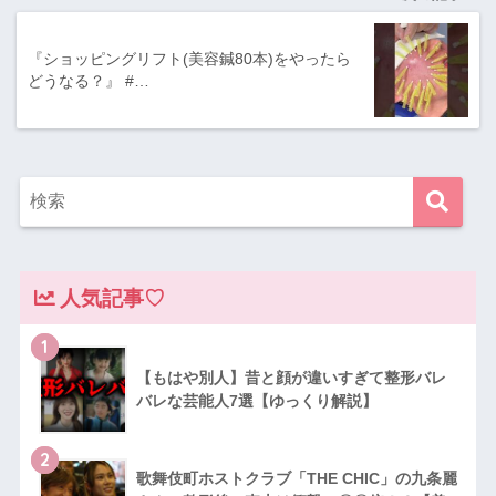
『ショッピングリフト(美容鍼80本)をやったら
どうなる？』 #…
人気記事♡
1
【もはや別人】昔と顔が違いすぎて整形バレ
バレな芸能人7選【ゆっくり解説】
2
歌舞伎町ホストクラブ「THE CHIC」の九条麗