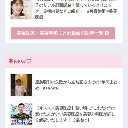
子のリアル顔面課金
通っているクリニッ
ク、施術内容などご紹介！ #美容施術 #美容
医療
美容医療・美容整形まとめ動画の記事一覧
NEW♡
脂肪吸引の失敗から立ち直るまでの3年間まと
め #shorts
【オススメ美容医療】若い頃に”これだけ”は
受けた方がいい美容医療を美容外科医が詳し
く解説いたします！【垢抜け】