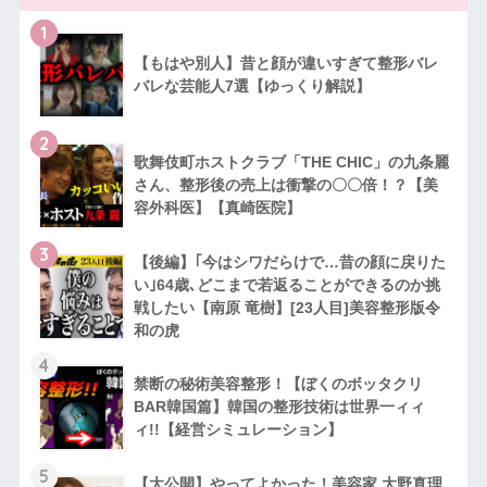
1
【もはや別人】昔と顔が違いすぎて整形バレ
バレな芸能人7選【ゆっくり解説】
2
歌舞伎町ホストクラブ「THE CHIC」の九条麗
さん、整形後の売上は衝撃の〇〇倍！？【美
容外科医】【真崎医院】
3
【後編】｢今はシワだらけで…昔の顔に戻りた
い｣64歳､どこまで若返ることができるのか挑
戦したい【南原 竜樹】[23人目]美容整形版令
和の虎
4
禁断の秘術美容整形！【ぼくのボッタクリ
BAR韓国篇】韓国の整形技術は世界一ィィ
ィ!!【経営シミュレーション】
5
【大公開】やってよかった！美容家 大野真理