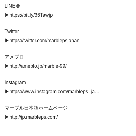
LINE＠
▶https://bit.ly/36Tawjp
Twitter
▶https://twitter.com/marblepsjapan
アメブロ
▶http://ameblo.jp/marble-99/
Instagram
▶https://www.instagram.com/marbleps_ja…
マーブル日本語ホームページ
▶http://jp.marbleps.com/