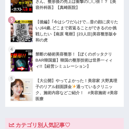
さん、整形後の売上は衝撃の〇〇倍！？【美
容外科医】【真崎医院】
3
【後編】｢今はシワだらけで…昔の顔に戻りた
い｣64歳､どこまで若返ることができるのか挑
戦したい【南原 竜樹】[23人目]美容整形版令
和の虎
4
禁断の秘術美容整形！【ぼくのボッタクリ
BAR韓国篇】韓国の整形技術は世界一ィィ
ィ!!【経営シミュレーション】
5
【大公開】やってよかった！美容家 大野真理
子のリアル顔面課金
通っているクリニッ
ク、施術内容などご紹介！ #美容施術 #美容
医療
カテゴリ別人気記事♡