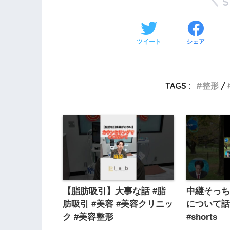
ツイート
シェア
TAGS :
整形
【脂肪吸引】大事な話 #脂
中継そっ
肪吸引 #美容 #美容クリニッ
について
ク #美容整形
#shorts