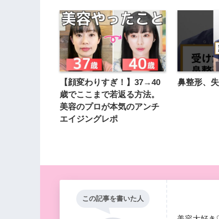
【顔変わりすぎ！】37→40
鼻整形、失敗
歳でここまで若返る方法。
美容のプロが本気のアンチ
エイジングレポ
この記事を書いた人
美容大好き