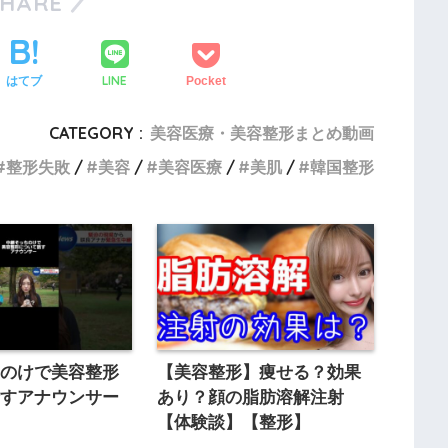
SHARE
LINE
はてブ
Pocket
CATEGORY :
美容医療・美容整形まとめ動画
整形失敗
美容
美容医療
美肌
韓国整形
ちのけで美容整形
【美容整形】痩せる？効果
話すアナウンサー
あり？顔の脂肪溶解注射
【体験談】【整形】