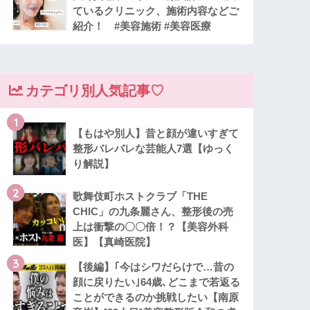
ているクリニック、施術内容などご
紹介！ #美容施術 #美容医療
カテゴリ別人気記事♡
1
【もはや別人】昔と顔が違いすぎて
整形バレバレな芸能人7選【ゆっく
り解説】
2
歌舞伎町ホストクラブ「THE
CHIC」の九条麗さん、整形後の売
上は衝撃の〇〇倍！？【美容外科
医】【真崎医院】
3
【後編】｢今はシワだらけで…昔の
顔に戻りたい｣64歳､どこまで若返る
ことができるのか挑戦したい【南原