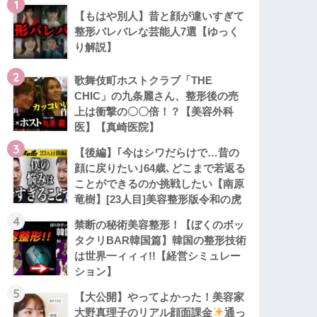
1
【もはや別人】昔と顔が違いすぎて
整形バレバレな芸能人7選【ゆっく
り解説】
2
歌舞伎町ホストクラブ「THE
CHIC」の九条麗さん、整形後の売
上は衝撃の〇〇倍！？【美容外科
医】【真崎医院】
3
【後編】｢今はシワだらけで…昔の
顔に戻りたい｣64歳､どこまで若返る
ことができるのか挑戦したい【南原
竜樹】[23人目]美容整形版令和の虎
4
禁断の秘術美容整形！【ぼくのボッ
タクリBAR韓国篇】韓国の整形技術
は世界一ィィィ!!【経営シミュレー
ション】
5
【大公開】やってよかった！美容家
大野真理子のリアル顔面課金
通っ