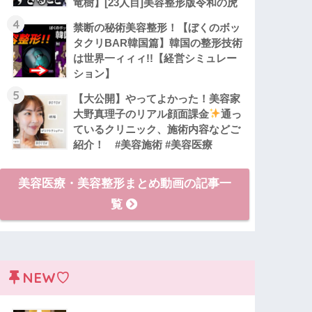
竜樹】[23人目]美容整形版令和の虎
4
禁断の秘術美容整形！【ぼくのボッ
タクリBAR韓国篇】韓国の整形技術
は世界一ィィィ!!【経営シミュレー
ション】
5
【大公開】やってよかった！美容家
大野真理子のリアル顔面課金
通っ
ているクリニック、施術内容などご
紹介！ #美容施術 #美容医療
美容医療・美容整形まとめ動画の記事一
覧
NEW♡