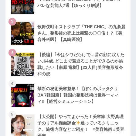
バレな芸能人7選【ゆっくり解説】
2
歌舞伎町ホストクラブ「THE CHIC」の九条麗
さん、整形後の売上は衝撃の〇〇倍！？【美
容外科医】【真崎医院】
3
【後編】｢今はシワだらけで…昔の顔に戻りた
い｣64歳､どこまで若返ることができるのか挑
戦したい【南原 竜樹】[23人目]美容整形版令
和の虎
4
禁断の秘術美容整形！【ぼくのボッタクリ
BAR韓国篇】韓国の整形技術は世界一ィィ
ィ!!【経営シミュレーション】
5
【大公開】やってよかった！美容家 大野真理
子のリアル顔面課金
通っているクリニッ
ク、施術内容などご紹介！ #美容施術 #美容
医療