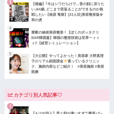
3
【後編】｢今はシワだらけで…昔の顔に戻りた
い｣64歳､どこまで若返ることができるのか挑
戦したい【南原 竜樹】[23人目]美容整形版令
和の虎
4
禁断の秘術美容整形！【ぼくのボッタクリ
BAR韓国篇】韓国の整形技術は世界一ィィ
ィ!!【経営シミュレーション】
5
【大公開】やってよかった！美容家 大野真理
子のリアル顔面課金
通っているクリニッ
ク、施術内容などご紹介！ #美容施術 #美容
医療
カテゴリ別人気記事♡
1
【もはや別人】昔と顔が違いすぎて整形バレ