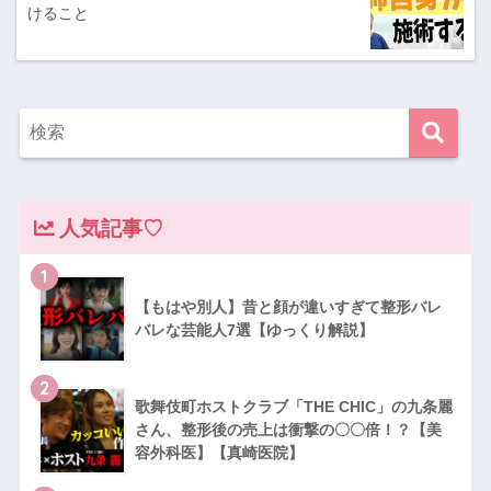
けること
人気記事♡
1
【もはや別人】昔と顔が違いすぎて整形バレ
バレな芸能人7選【ゆっくり解説】
2
歌舞伎町ホストクラブ「THE CHIC」の九条麗
さん、整形後の売上は衝撃の〇〇倍！？【美
容外科医】【真崎医院】