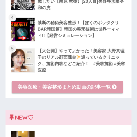
戦したい【南原 竜樹】[23人目]美容整形版令
和の虎
4
禁断の秘術美容整形！【ぼくのボッタクリ
BAR韓国篇】韓国の整形技術は世界一ィィ
ィ!!【経営シミュレーション】
5
【大公開】やってよかった！美容家 大野真理
子のリアル顔面課金
通っているクリニッ
ク、施術内容などご紹介！ #美容施術 #美容
医療
美容医療・美容整形まとめ動画の記事一覧
NEW♡