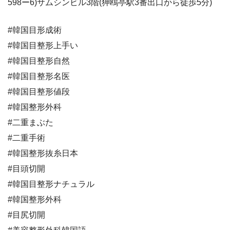
598ー6)サムシンビル3階(狎鴎亭駅3番出口から徒歩5分)
#韓国目形成術
#韓国目整形上手い
#韓国目整形自然
#韓国目整形名医
#韓国目整形値段
#韓国整形外科
#二重まぶた
#二重手術
#韓国整形抜糸日本
#目頭切開
#韓国目整形ナチュラル
#韓国整形外科
#目尻切開