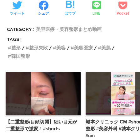
LINE
ツイート
シェア
はてブ
Pocket
CATEGORY :
美容医療・美容整形まとめ動画
TAGS :
整形
整形失敗
美容
美容医療
美肌
韓国整形
【二重整形/目頭切開】細い目元が
城本クリニック CM #shor
二重整形で激変！#shorts
整形 #美容外科 #城本ク
#cm