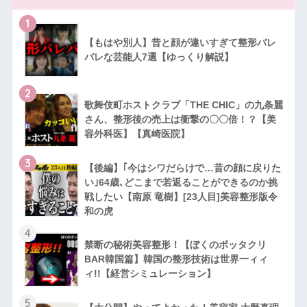
1
【もはや別人】昔と顔が違いすぎて整形バレ
バレな芸能人7選【ゆっくり解説】
2
歌舞伎町ホストクラブ「THE CHIC」の九条麗
さん、整形後の売上は衝撃の〇〇倍！？【美
容外科医】【真崎医院】
3
【後編】｢今はシワだらけで…昔の顔に戻りた
い｣64歳､どこまで若返ることができるのか挑
戦したい【南原 竜樹】[23人目]美容整形版令
和の虎
4
禁断の秘術美容整形！【ぼくのボッタクリ
BAR韓国篇】韓国の整形技術は世界一ィィ
ィ!!【経営シミュレーション】
5