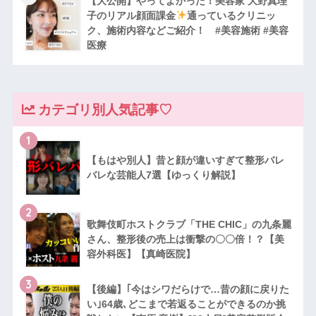
【大公開】やってよかった！美容家 大野真理
子のリアル顔面課金
通っているクリニッ
ク、施術内容などご紹介！ #美容施術 #美容
医療
カテゴリ別人気記事♡
1
【もはや別人】昔と顔が違いすぎて整形バレ
バレな芸能人7選【ゆっくり解説】
2
歌舞伎町ホストクラブ「THE CHIC」の九条麗
さん、整形後の売上は衝撃の〇〇倍！？【美
容外科医】【真崎医院】
3
【後編】｢今はシワだらけで…昔の顔に戻りた
い｣64歳､どこまで若返ることができるのか挑