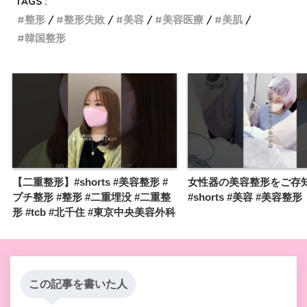
TAGS :
整形
整形失敗
美容
美容医療
美肌
韓国整形
【二重整形】#shorts #美容整形 #
女性器の美容整形をご存
プチ整形 #整形 #二重埋没 #二重整
#shorts #美容 #美容整形
形 #tcb #北千住 #東京中央美容外科
この記事を書いた人