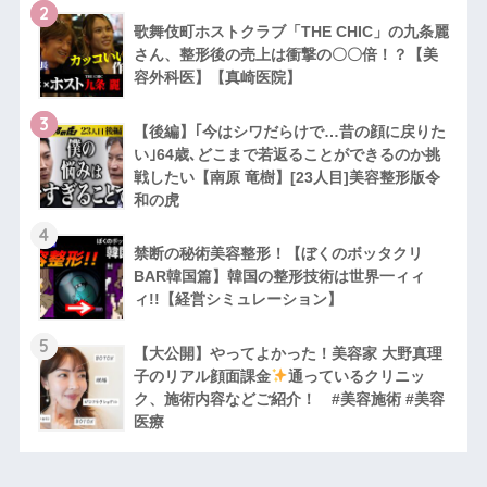
2
歌舞伎町ホストクラブ「THE CHIC」の九条麗
さん、整形後の売上は衝撃の〇〇倍！？【美
容外科医】【真崎医院】
3
【後編】｢今はシワだらけで…昔の顔に戻りた
い｣64歳､どこまで若返ることができるのか挑
戦したい【南原 竜樹】[23人目]美容整形版令
和の虎
4
禁断の秘術美容整形！【ぼくのボッタクリ
BAR韓国篇】韓国の整形技術は世界一ィィ
ィ!!【経営シミュレーション】
5
【大公開】やってよかった！美容家 大野真理
子のリアル顔面課金
通っているクリニッ
ク、施術内容などご紹介！ #美容施術 #美容
医療