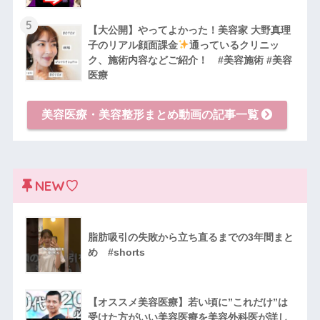
5
【大公開】やってよかった！美容家 大野真理
子のリアル顔面課金
通っているクリニッ
ク、施術内容などご紹介！ #美容施術 #美容
医療
美容医療・美容整形まとめ動画の記事一覧
NEW♡
脂肪吸引の失敗から立ち直るまでの3年間まと
め #shorts
【オススメ美容医療】若い頃に”これだけ”は
受けた方がいい美容医療を美容外科医が詳し