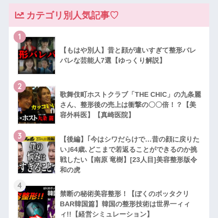
カテゴリ別人気記事♡
1
【もはや別人】昔と顔が違いすぎて整形バレ
バレな芸能人7選【ゆっくり解説】
2
歌舞伎町ホストクラブ「THE CHIC」の九条麗
さん、整形後の売上は衝撃の〇〇倍！？【美
容外科医】【真崎医院】
3
【後編】｢今はシワだらけで…昔の顔に戻りた
い｣64歳､どこまで若返ることができるのか挑
戦したい【南原 竜樹】[23人目]美容整形版令
和の虎
4
禁断の秘術美容整形！【ぼくのボッタクリ
BAR韓国篇】韓国の整形技術は世界一ィィ
ィ!!【経営シミュレーション】