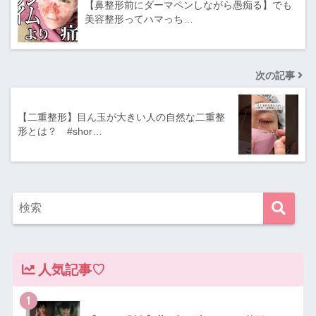
【鼻整形前にダーマペンしながら愚痴る】でも
美容整形ってハマっち…
次の記事
【二重整形】目ん玉が大きい人の自然な二重整
形とは？ #shor…
人気記事♡
1