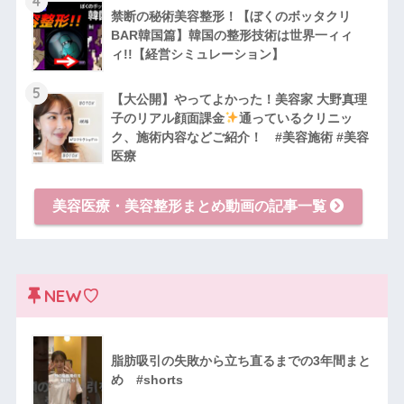
4
禁断の秘術美容整形！【ぼくのボッタクリ
BAR韓国篇】韓国の整形技術は世界一ィィ
ィ!!【経営シミュレーション】
5
【大公開】やってよかった！美容家 大野真理
子のリアル顔面課金
通っているクリニッ
ク、施術内容などご紹介！ #美容施術 #美容
医療
美容医療・美容整形まとめ動画の記事一覧
NEW♡
脂肪吸引の失敗から立ち直るまでの3年間まと
め #shorts