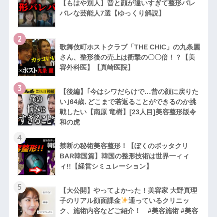
【もはや別人】昔と顔が違いすぎて整形バレ
バレな芸能人7選【ゆっくり解説】
2
歌舞伎町ホストクラブ「THE CHIC」の九条麗
さん、整形後の売上は衝撃の〇〇倍！？【美
容外科医】【真崎医院】
3
【後編】｢今はシワだらけで…昔の顔に戻りた
い｣64歳､どこまで若返ることができるのか挑
戦したい【南原 竜樹】[23人目]美容整形版令
和の虎
4
禁断の秘術美容整形！【ぼくのボッタクリ
BAR韓国篇】韓国の整形技術は世界一ィィ
ィ!!【経営シミュレーション】
5
【大公開】やってよかった！美容家 大野真理
子のリアル顔面課金
通っているクリニッ
ク、施術内容などご紹介！ #美容施術 #美容