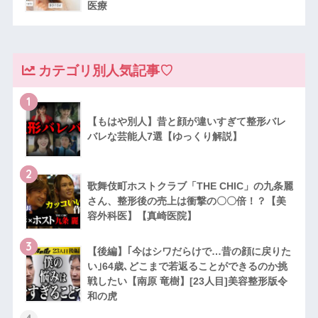
医療
カテゴリ別人気記事♡
1
【もはや別人】昔と顔が違いすぎて整形バレ
バレな芸能人7選【ゆっくり解説】
2
歌舞伎町ホストクラブ「THE CHIC」の九条麗
さん、整形後の売上は衝撃の〇〇倍！？【美
容外科医】【真崎医院】
3
【後編】｢今はシワだらけで…昔の顔に戻りた
い｣64歳､どこまで若返ることができるのか挑
戦したい【南原 竜樹】[23人目]美容整形版令
和の虎