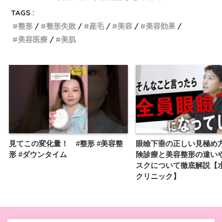
TAGS :
整形
整形失敗
産毛
美容
美容効果
美容医療
美肌
見てこの変化量！ #整形 #美容整
眼瞼下垂の正しい見極め
形 #ダウンタイム
険診療と美容整形の違い
スクについて徹底解説【
クリニック】