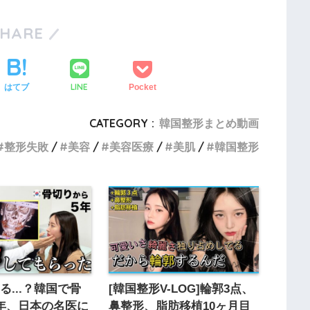
SHARE
LINE
はてブ
Pocket
CATEGORY :
韓国整形まとめ動画
整形失敗
美容
美容医療
美肌
韓国整形
る...？韓国で骨
[韓国整形V-LOG]輪郭3点、
年、日本の名医に
鼻整形、脂肪移植10ヶ月目