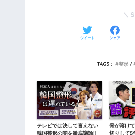
ツイート
シェア
TAGS :
整形
テレビでは決して言えない
骨が溶けて
韓国整形の闇を徹底議論!!
切りして5