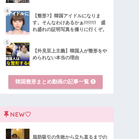
4
【整形?】韓国アイドルになりま
す。そんなわけあるかぁ!!!!!!!! 盛
れ盛れの証明写真を撮りに行くぞ。
5
【外見至上主義】韓国人が整形をや
められない本当の理由
韓国整形まとめ動画の記事一覧
NEW♡
脂肪吸引の失敗から立ち直るまでの