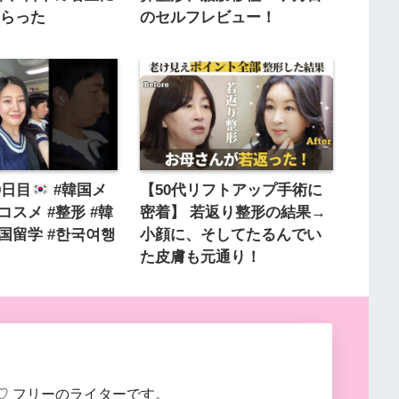
もらった
のセルフレビュー！
9日目
#韓国メ
【50代リフトアップ手術に
コスメ #整形 #韓
密着】 若返り整形の結果→
韓国留学 #한국여행
小顔に、そしてたるんでい
た皮膚も元通り！
♡ フリーのライターです。