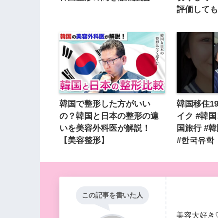
評価して
韓国で整形した方がいい
韓国移住1
の？韓国と日本の整形の違
イク #韓国
いを美容外科医が解説！
国旅行 #
【美容整形】
#한국유학
この記事を書いた人
美容大好き