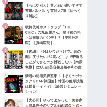
1
【もはや別人】昔と顔が違いすぎて
整形バレバレな芸能人7選【ゆっく
り解説】
2
歌舞伎町ホストクラブ「THE
CHIC」の九条麗さん、整形後の売
上は衝撃の〇〇倍！？【美容外科
医】【真崎医院】
3
【後編】｢今はシワだらけで…昔の
顔に戻りたい｣64歳､どこまで若返る
ことができるのか挑戦したい【南原
竜樹】[23人目]美容整形版令和の虎
4
禁断の秘術美容整形！【ぼくのボッ
タクリBAR韓国篇】韓国の整形技術
は世界一ィィィ!!【経営シミュレー
ション】
5
【大公開】やってよかった！美容家
大野真理子のリアル顔面課金
通っ