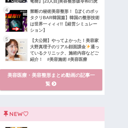
竜樹】[23人目]美容整形版令和の虎
4
禁断の秘術美容整形！【ぼくのボッ
タクリBAR韓国篇】韓国の整形技術
は世界一ィィィ!!【経営シミュレー
ション】
5
【大公開】やってよかった！美容家
大野真理子のリアル顔面課金
通っ
ているクリニック、施術内容などご
紹介！ #美容施術 #美容医療
美容医療・美容整形まとめ動画の記事一
覧
NEW♡