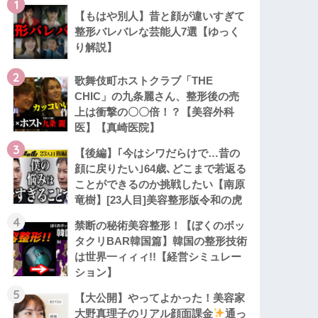
1
【もはや別人】昔と顔が違いすぎて
整形バレバレな芸能人7選【ゆっく
り解説】
2
歌舞伎町ホストクラブ「THE
CHIC」の九条麗さん、整形後の売
上は衝撃の〇〇倍！？【美容外科
医】【真崎医院】
3
【後編】｢今はシワだらけで…昔の
顔に戻りたい｣64歳､どこまで若返る
ことができるのか挑戦したい【南原
竜樹】[23人目]美容整形版令和の虎
4
禁断の秘術美容整形！【ぼくのボッ
タクリBAR韓国篇】韓国の整形技術
は世界一ィィィ!!【経営シミュレー
ション】
5
【大公開】やってよかった！美容家
大野真理子のリアル顔面課金
通っ