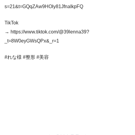
s=21&t=GQqZAw9HOly81JfnaIkpFQ
TikTok
→ https://www.tiktok.com/@39lenna39?
_t=8W0eyGWsQPx&_r=1
#れな様 #整形 #美容