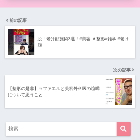
前の記事
脱！老け顔施術3選！#美容 ＃整形#雑学 #老け
顔
次の記事
【整形の是非】ラファエルと美容外科医の喧嘩
について思うこと