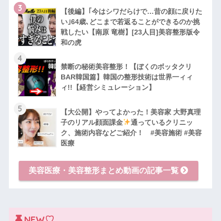
3
【後編】｢今はシワだらけで…昔の顔に戻りた
い｣64歳､どこまで若返ることができるのか挑
戦したい【南原 竜樹】[23人目]美容整形版令
和の虎
4
禁断の秘術美容整形！【ぼくのボッタクリ
BAR韓国篇】韓国の整形技術は世界一ィィ
ィ!!【経営シミュレーション】
5
【大公開】やってよかった！美容家 大野真理
子のリアル顔面課金
通っているクリニッ
ク、施術内容などご紹介！ #美容施術 #美容
医療
美容医療・美容整形まとめ動画の記事一覧
NEW♡