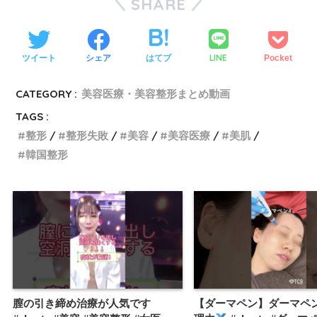
SHARE
LINE
ツイート
シェア
はてブ
Pocket
CATEGORY :
美容医療・美容整形まとめ動画
TAGS :
整形
整形失敗
美容
美容医療
美肌
韓国整形
膣の引き締め治療が人気です
【ダーマペン】ダーマペ