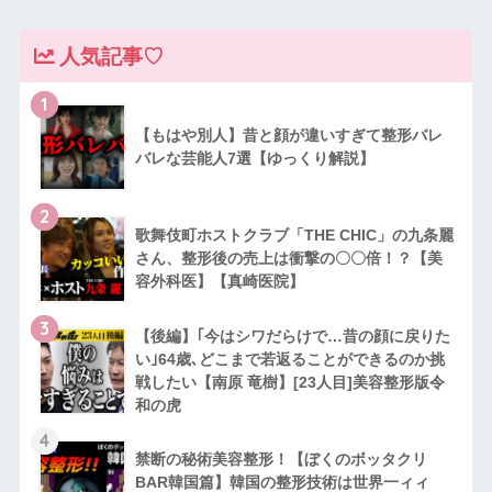
人気記事♡
1
【もはや別人】昔と顔が違いすぎて整形バレ
バレな芸能人7選【ゆっくり解説】
2
歌舞伎町ホストクラブ「THE CHIC」の九条麗
さん、整形後の売上は衝撃の〇〇倍！？【美
容外科医】【真崎医院】
3
【後編】｢今はシワだらけで…昔の顔に戻りた
い｣64歳､どこまで若返ることができるのか挑
戦したい【南原 竜樹】[23人目]美容整形版令
和の虎
4
禁断の秘術美容整形！【ぼくのボッタクリ
BAR韓国篇】韓国の整形技術は世界一ィィ