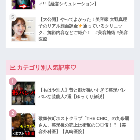
ィ!!【経営シミュレーション】
5
【大公開】やってよかった！美容家 大野真理
子のリアル顔面課金
通っているクリニッ
ク、施術内容などご紹介！ #美容施術 #美容
医療
カテゴリ別人気記事♡
1
【もはや別人】昔と顔が違いすぎて整形バレ
バレな芸能人7選【ゆっくり解説】
2
歌舞伎町ホストクラブ「THE CHIC」の九条麗
さん、整形後の売上は衝撃の〇〇倍！？【美
容外科医】【真崎医院】