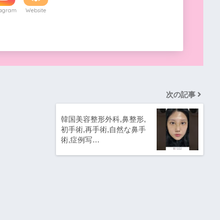
tagram
Website
次の記事
韓国美容整形外科,鼻整形,
初手術,再手術,自然な鼻手
術,症例写…