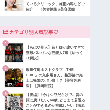
ているクリニック、施術内容などご
紹介！ #美容施術 #美容医療
カテゴリ別人気記事♡
1
【もはや別人】昔と顔が違いすぎて
整形バレバレな芸能人7選【ゆっく
り解説】
2
歌舞伎町ホストクラブ「THE
CHIC」の九条麗さん、整形後の売
上は衝撃の〇〇倍！？【美容外科
医】【真崎医院】
3
【後編】｢今はシワだらけで…昔の
顔に戻りたい｣64歳､どこまで若返る
ことができるのか挑戦したい【南原