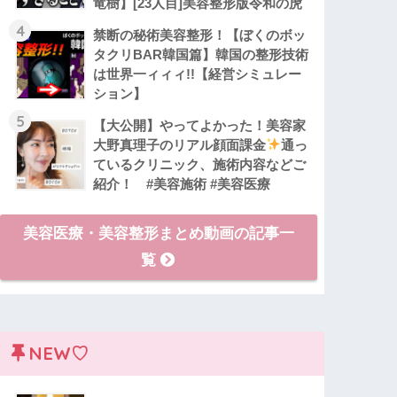
竜樹】[23人目]美容整形版令和の虎
4
禁断の秘術美容整形！【ぼくのボッ
タクリBAR韓国篇】韓国の整形技術
は世界一ィィィ!!【経営シミュレー
ション】
5
【大公開】やってよかった！美容家
大野真理子のリアル顔面課金
通っ
ているクリニック、施術内容などご
紹介！ #美容施術 #美容医療
美容医療・美容整形まとめ動画の記事一
覧
NEW♡