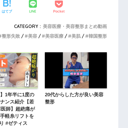
LINE
はてブ
Pocket
CATEGORY :
美容医療・美容整形まとめ動画
整形失敗
美容
美容医療
美肌
韓国整形
】1年半に1度の
20代からした方が良い美容
テナンス紹介【若
整形
 蘇医師】超絶痛が
お手軽糸リフトを
り #ゼティス