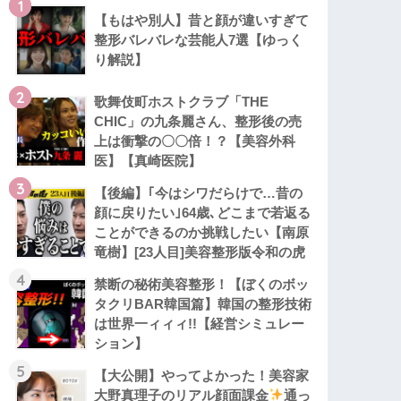
1
【もはや別人】昔と顔が違いすぎて
整形バレバレな芸能人7選【ゆっく
り解説】
2
歌舞伎町ホストクラブ「THE
CHIC」の九条麗さん、整形後の売
上は衝撃の〇〇倍！？【美容外科
医】【真崎医院】
3
【後編】｢今はシワだらけで…昔の
顔に戻りたい｣64歳､どこまで若返る
ことができるのか挑戦したい【南原
竜樹】[23人目]美容整形版令和の虎
4
禁断の秘術美容整形！【ぼくのボッ
タクリBAR韓国篇】韓国の整形技術
は世界一ィィィ!!【経営シミュレー
ション】
5
【大公開】やってよかった！美容家
大野真理子のリアル顔面課金
通っ