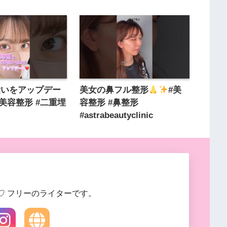
愛いをアップデー
美女の鼻フル整形
#美
#美容整形 #二重埋
容整形 #鼻整形
#astrabeautyclinic
♡ フリーのライターです。