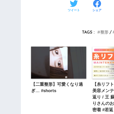
ツイート
シェア
TAGS :
整形
【二重整形】可愛くなり過
【糸リフト
ぎ… #shorts
美容メン
返り / 王
りさんの
密着 #若返