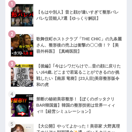
1
【もはや別人】昔と顔が違いすぎて整形バレ
バレな芸能人7選【ゆっくり解説】
2
歌舞伎町ホストクラブ「THE CHIC」の九条麗
さん、整形後の売上は衝撃の〇〇倍！？【美
容外科医】【真崎医院】
3
【後編】｢今はシワだらけで…昔の顔に戻りた
い｣64歳､どこまで若返ることができるのか挑
戦したい【南原 竜樹】[23人目]美容整形版令
和の虎
4
禁断の秘術美容整形！【ぼくのボッタクリ
BAR韓国篇】韓国の整形技術は世界一ィィ
ィ!!【経営シミュレーション】
5
【大公開】やってよかった！美容家 大野真理