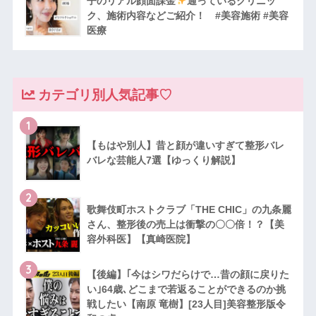
子のリアル顔面課金
通っているクリニッ
ク、施術内容などご紹介！ #美容施術 #美容
医療
カテゴリ別人気記事♡
1
【もはや別人】昔と顔が違いすぎて整形バレ
バレな芸能人7選【ゆっくり解説】
2
歌舞伎町ホストクラブ「THE CHIC」の九条麗
さん、整形後の売上は衝撃の〇〇倍！？【美
容外科医】【真崎医院】
3
【後編】｢今はシワだらけで…昔の顔に戻りた
い｣64歳､どこまで若返ることができるのか挑
戦したい【南原 竜樹】[23人目]美容整形版令