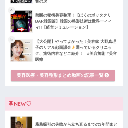
和の虎
4
禁断の秘術美容整形！【ぼくのボッタクリ
BAR韓国篇】韓国の整形技術は世界一ィィ
ィ!!【経営シミュレーション】
5
【大公開】やってよかった！美容家 大野真理
子のリアル顔面課金
通っているクリニッ
ク、施術内容などご紹介！ #美容施術 #美容
医療
美容医療・美容整形まとめ動画の記事一覧
NEW♡
脂肪吸引の失敗から立ち直るまでの3年間まと