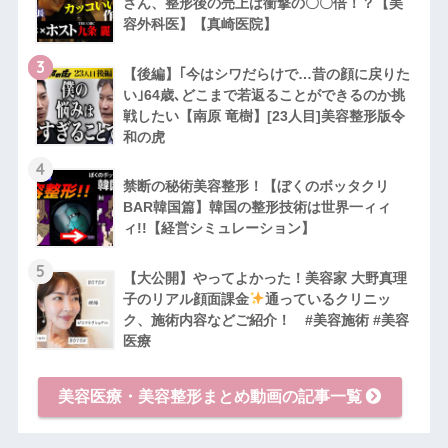
さん、整形後の売上は衝撃の〇〇倍！？【美
容外科医】【真崎医院】
3
【後編】｢今はシワだらけで…昔の顔に戻りた
い｣64歳､どこまで若返ることができるのか挑
戦したい【南原 竜樹】[23人目]美容整形版令
和の虎
4
禁断の秘術美容整形！【ぼくのボッタクリ
BAR韓国篇】韓国の整形技術は世界一ィィ
ィ!!【経営シミュレーション】
5
【大公開】やってよかった！美容家 大野真理
子のリアル顔面課金
通っているクリニッ
ク、施術内容などご紹介！ #美容施術 #美容
医療
美容医療・美容整形まとめ動画の記事一覧