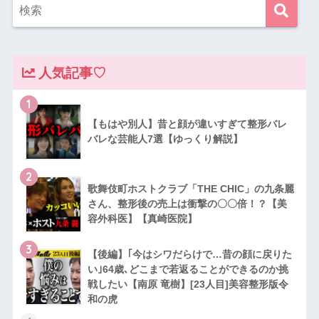
人気記事♡
1
【もはや別人】昔と顔が違いすぎて整形バレ
バレな芸能人7選【ゆっくり解説】
2
歌舞伎町ホストクラブ「THE CHIC」の九条麗
さん、整形後の売上は衝撃の〇〇倍！？【美
容外科医】【真崎医院】
3
【後編】｢今はシワだらけで…昔の顔に戻りた
い｣64歳､どこまで若返ることができるのか挑
戦したい【南原 竜樹】[23人目]美容整形版令
和の虎