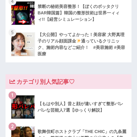
4
禁断の秘術美容整形！【ぼくのボッタクリ
BAR韓国篇】韓国の整形技術は世界一ィィ
ィ!!【経営シミュレーション】
5
【大公開】やってよかった！美容家 大野真理
子のリアル顔面課金
通っているクリニッ
ク、施術内容などご紹介！ #美容施術 #美容
医療
カテゴリ別人気記事♡
1
【もはや別人】昔と顔が違いすぎて整形バレ
バレな芸能人7選【ゆっくり解説】
2
歌舞伎町ホストクラブ「THE CHIC」の九条麗