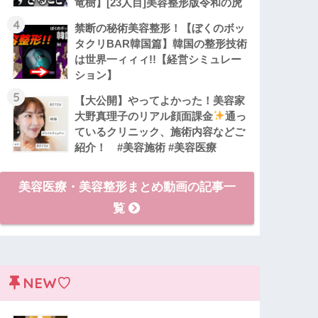
竜樹】[23人目]美容整形版令和の虎
4
禁断の秘術美容整形！【ぼくのボッ
タクリBAR韓国篇】韓国の整形技術
は世界一ィィィ!!【経営シミュレー
ション】
5
【大公開】やってよかった！美容家
大野真理子のリアル顔面課金
通っ
ているクリニック、施術内容などご
紹介！ #美容施術 #美容医療
美容医療・美容整形まとめ動画の記事一
覧
NEW♡