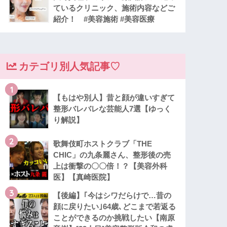
ているクリニック、施術内容などご
紹介！ #美容施術 #美容医療
カテゴリ別人気記事♡
1
【もはや別人】昔と顔が違いすぎて
整形バレバレな芸能人7選【ゆっく
り解説】
2
歌舞伎町ホストクラブ「THE
CHIC」の九条麗さん、整形後の売
上は衝撃の〇〇倍！？【美容外科
医】【真崎医院】
3
【後編】｢今はシワだらけで…昔の
顔に戻りたい｣64歳､どこまで若返る
ことができるのか挑戦したい【南原