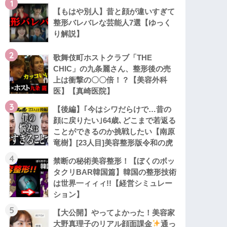
1
【もはや別人】昔と顔が違いすぎて
整形バレバレな芸能人7選【ゆっく
り解説】
2
歌舞伎町ホストクラブ「THE
CHIC」の九条麗さん、整形後の売
上は衝撃の〇〇倍！？【美容外科
医】【真崎医院】
3
【後編】｢今はシワだらけで…昔の
顔に戻りたい｣64歳､どこまで若返る
ことができるのか挑戦したい【南原
竜樹】[23人目]美容整形版令和の虎
4
禁断の秘術美容整形！【ぼくのボッ
タクリBAR韓国篇】韓国の整形技術
は世界一ィィィ!!【経営シミュレー
ション】
5
【大公開】やってよかった！美容家
大野真理子のリアル顔面課金
通っ