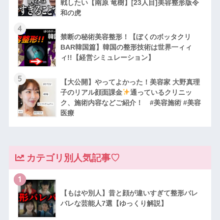
戦したい【南原 竜樹】[23人目]美容整形版令
和の虎
4
禁断の秘術美容整形！【ぼくのボッタクリ
BAR韓国篇】韓国の整形技術は世界一ィィ
ィ!!【経営シミュレーション】
5
【大公開】やってよかった！美容家 大野真理
子のリアル顔面課金
通っているクリニッ
ク、施術内容などご紹介！ #美容施術 #美容
医療
カテゴリ別人気記事♡
1
【もはや別人】昔と顔が違いすぎて整形バレ
バレな芸能人7選【ゆっくり解説】