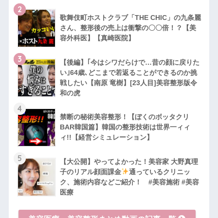
2
歌舞伎町ホストクラブ「THE CHIC」の九条麗
さん、整形後の売上は衝撃の〇〇倍！？【美
容外科医】【真崎医院】
3
【後編】｢今はシワだらけで…昔の顔に戻りた
い｣64歳､どこまで若返ることができるのか挑
戦したい【南原 竜樹】[23人目]美容整形版令
和の虎
4
禁断の秘術美容整形！【ぼくのボッタクリ
BAR韓国篇】韓国の整形技術は世界一ィィ
ィ!!【経営シミュレーション】
5
【大公開】やってよかった！美容家 大野真理
子のリアル顔面課金
通っているクリニッ
ク、施術内容などご紹介！ #美容施術 #美容
医療