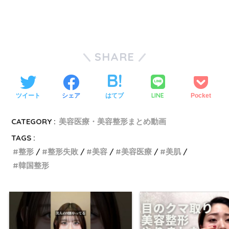
SHARE
LINE
ツイート
シェア
はてブ
Pocket
CATEGORY :
美容医療・美容整形まとめ動画
TAGS :
整形
整形失敗
美容
美容医療
美肌
韓国整形