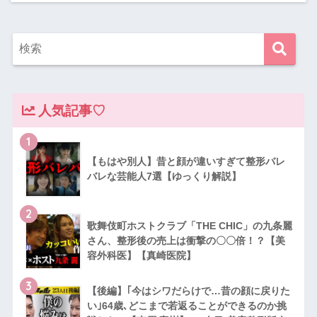
人気記事♡
1
【もはや別人】昔と顔が違いすぎて整形バレ
バレな芸能人7選【ゆっくり解説】
2
歌舞伎町ホストクラブ「THE CHIC」の九条麗
さん、整形後の売上は衝撃の〇〇倍！？【美
容外科医】【真崎医院】
3
【後編】｢今はシワだらけで…昔の顔に戻りた
い｣64歳､どこまで若返ることができるのか挑