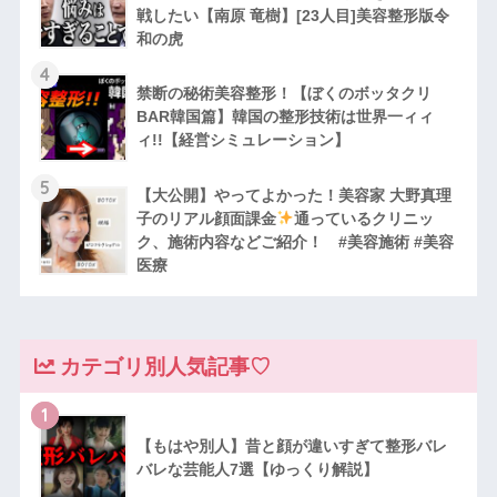
戦したい【南原 竜樹】[23人目]美容整形版令
和の虎
4
禁断の秘術美容整形！【ぼくのボッタクリ
BAR韓国篇】韓国の整形技術は世界一ィィ
ィ!!【経営シミュレーション】
5
【大公開】やってよかった！美容家 大野真理
子のリアル顔面課金
通っているクリニッ
ク、施術内容などご紹介！ #美容施術 #美容
医療
カテゴリ別人気記事♡
1
【もはや別人】昔と顔が違いすぎて整形バレ
バレな芸能人7選【ゆっくり解説】