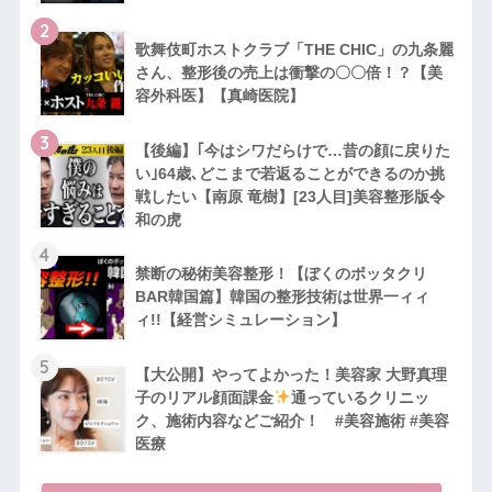
2
歌舞伎町ホストクラブ「THE CHIC」の九条麗
さん、整形後の売上は衝撃の〇〇倍！？【美
容外科医】【真崎医院】
3
【後編】｢今はシワだらけで…昔の顔に戻りた
い｣64歳､どこまで若返ることができるのか挑
戦したい【南原 竜樹】[23人目]美容整形版令
和の虎
4
禁断の秘術美容整形！【ぼくのボッタクリ
BAR韓国篇】韓国の整形技術は世界一ィィ
ィ!!【経営シミュレーション】
5
【大公開】やってよかった！美容家 大野真理
子のリアル顔面課金
通っているクリニッ
ク、施術内容などご紹介！ #美容施術 #美容
医療