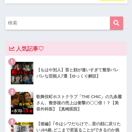
人気記事♡
1
【もはや別人】昔と顔が違いすぎて整形バレ
バレな芸能人7選【ゆっくり解説】
2
歌舞伎町ホストクラブ「THE CHIC」の九条麗
さん、整形後の売上は衝撃の〇〇倍！？【美
容外科医】【真崎医院】
3
【後編】｢今はシワだらけで…昔の顔に戻りた
い｣64歳､どこまで若返ることができるのか挑