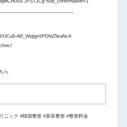
FgopeCH0Xs-JPSTJCg?sub_confirmation=1
_____________________________
nel/UCu9-AR_WqlgmIPONZ5kaNcA
linic/
ちら
リニック #韓国整形 #美容整形 #整形料金