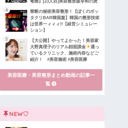
竜樹】[23人目]美容整形版令和の虎
4
禁断の秘術美容整形！【ぼくのボッ
タクリBAR韓国篇】韓国の整形技術
は世界一ィィィ!!【経営シミュレー
ション】
5
【大公開】やってよかった！美容家
大野真理子のリアル顔面課金
通っ
ているクリニック、施術内容などご
紹介！ #美容施術 #美容医療
美容医療・美容整形まとめ動画の記事一
覧
NEW♡