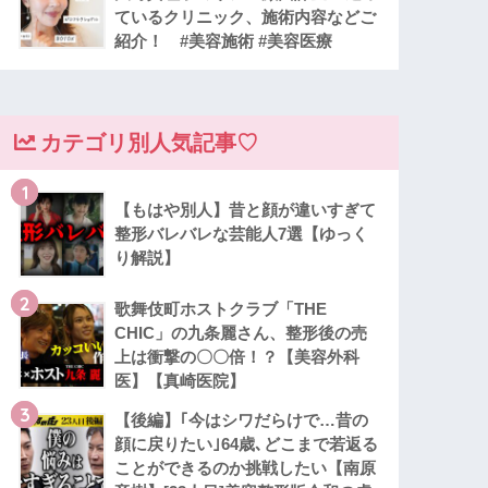
ているクリニック、施術内容などご
紹介！ #美容施術 #美容医療
カテゴリ別人気記事♡
1
【もはや別人】昔と顔が違いすぎて
整形バレバレな芸能人7選【ゆっく
り解説】
2
歌舞伎町ホストクラブ「THE
CHIC」の九条麗さん、整形後の売
上は衝撃の〇〇倍！？【美容外科
医】【真崎医院】
3
【後編】｢今はシワだらけで…昔の
顔に戻りたい｣64歳､どこまで若返る
ことができるのか挑戦したい【南原