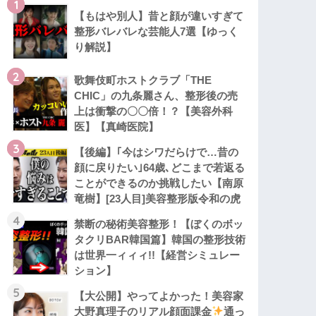
1
【もはや別人】昔と顔が違いすぎて
整形バレバレな芸能人7選【ゆっく
り解説】
2
歌舞伎町ホストクラブ「THE
CHIC」の九条麗さん、整形後の売
上は衝撃の〇〇倍！？【美容外科
医】【真崎医院】
3
【後編】｢今はシワだらけで…昔の
顔に戻りたい｣64歳､どこまで若返る
ことができるのか挑戦したい【南原
竜樹】[23人目]美容整形版令和の虎
4
禁断の秘術美容整形！【ぼくのボッ
タクリBAR韓国篇】韓国の整形技術
は世界一ィィィ!!【経営シミュレー
ション】
5
【大公開】やってよかった！美容家
大野真理子のリアル顔面課金
通っ