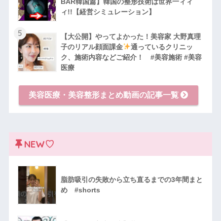
BAR韓国篇】韓国の整形技術は世界一ィィ
ィ!!【経営シミュレーション】
5
【大公開】やってよかった！美容家 大野真理
子のリアル顔面課金
通っているクリニッ
ク、施術内容などご紹介！ #美容施術 #美容
医療
美容医療・美容整形まとめ動画の記事一覧
NEW♡
脂肪吸引の失敗から立ち直るまでの3年間まと
め #shorts