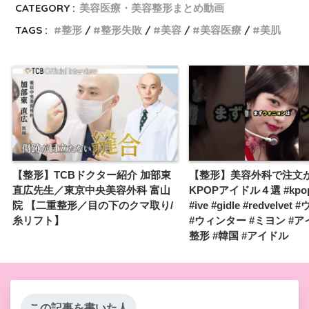
CATEGORY :
美容医療・美容整形まとめ動画
TAGS :
整形
整形失敗
美容
美容医療
美肌
【整形】TCBドクター紹介 加部東
【整形】美容外科で注文
直広先生／東京中央美容外科 富山
KPOPアイドル４選 #kpop 
院 【二重整形／目の下のクマ取り/
#ive #gidle #redvelve
糸リフト】
#ウィンター #ミヨン #ア
整形 #韓国 #アイドル
この記事を書いた人