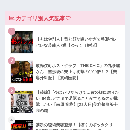
カテゴリ別人気記事♡
1
【もはや別人】昔と顔が違いすぎて整形バレ
バレな芸能人7選【ゆっくり解説】
2
歌舞伎町ホストクラブ「THE CHIC」の九条麗
さん、整形後の売上は衝撃の〇〇倍！？【美
容外科医】【真崎医院】
3
【後編】｢今はシワだらけで…昔の顔に戻りた
い｣64歳､どこまで若返ることができるのか挑
戦したい【南原 竜樹】[23人目]美容整形版令
和の虎
4
禁断の秘術美容整形！【ぼくのボッタクリ