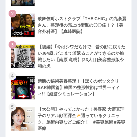
2
歌舞伎町ホストクラブ「THE CHIC」の九条麗
さん、整形後の売上は衝撃の〇〇倍！？【美
容外科医】【真崎医院】
3
【後編】｢今はシワだらけで…昔の顔に戻りた
い｣64歳､どこまで若返ることができるのか挑
戦したい【南原 竜樹】[23人目]美容整形版令
和の虎
4
禁断の秘術美容整形！【ぼくのボッタクリ
BAR韓国篇】韓国の整形技術は世界一ィィ
ィ!!【経営シミュレーション】
5
【大公開】やってよかった！美容家 大野真理
子のリアル顔面課金
通っているクリニッ
ク、施術内容などご紹介！ #美容施術 #美容
医療