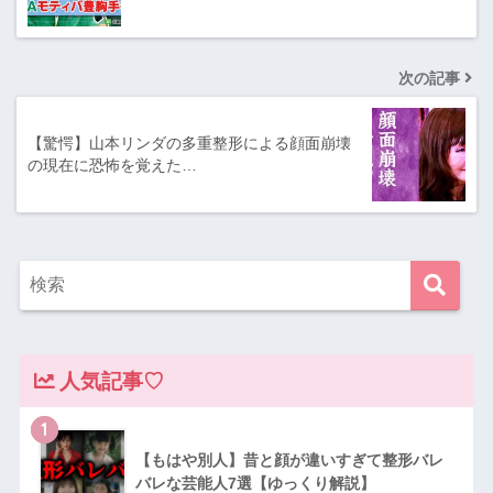
次の記事
【驚愕】山本リンダの多重整形による顔面崩壊
の現在に恐怖を覚えた…
人気記事♡
1
【もはや別人】昔と顔が違いすぎて整形バレ
バレな芸能人7選【ゆっくり解説】