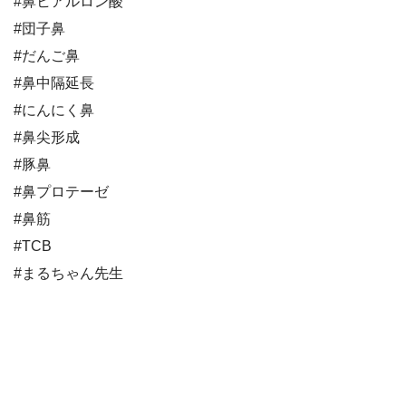
#鼻ヒアルロン酸
#団子鼻
#だんご鼻
#鼻中隔延長
#にんにく鼻
#鼻尖形成
#豚鼻
#鼻プロテーゼ
#鼻筋
#TCB
#まるちゃん先生