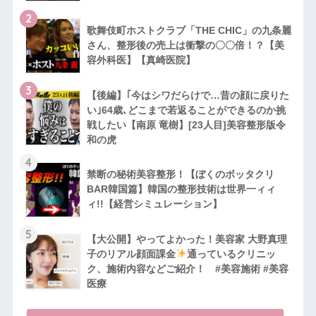
2
歌舞伎町ホストクラブ「THE CHIC」の九条麗
さん、整形後の売上は衝撃の〇〇倍！？【美
容外科医】【真崎医院】
3
【後編】｢今はシワだらけで…昔の顔に戻りた
い｣64歳､どこまで若返ることができるのか挑
戦したい【南原 竜樹】[23人目]美容整形版令
和の虎
4
禁断の秘術美容整形！【ぼくのボッタクリ
BAR韓国篇】韓国の整形技術は世界一ィィ
ィ!!【経営シミュレーション】
5
【大公開】やってよかった！美容家 大野真理
子のリアル顔面課金
通っているクリニッ
ク、施術内容などご紹介！ #美容施術 #美容
医療