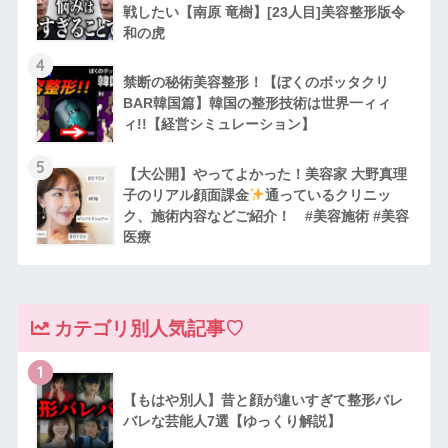
戦したい【南原 竜樹】[23人目]美容整形版令
和の虎
4
禁断の秘術美容整形！【ぼくのボッタクリ
BAR韓国篇】韓国の整形技術は世界一ィィ
ィ!!【経営シミュレーション】
5
【大公開】やってよかった！美容家 大野真理
子のリアル顔面課金
通っているクリニッ
ク、施術内容などご紹介！ #美容施術 #美容
医療
カテゴリ別人気記事♡
1
【もはや別人】昔と顔が違いすぎて整形バレ
バレな芸能人7選【ゆっくり解説】