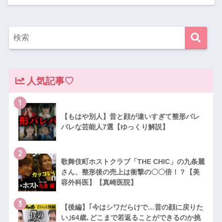
人気記事♡
1
【もはや別人】昔と顔が違いすぎて整形バレ
バレな芸能人7選【ゆっくり解説】
2
歌舞伎町ホストクラブ「THE CHIC」の九条麗
さん、整形後の売上は衝撃の〇〇倍！？【美
容外科医】【真崎医院】
3
【後編】｢今はシワだらけで…昔の顔に戻りた
い｣64歳､どこまで若返ることができるのか挑