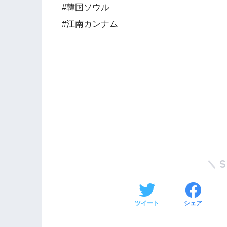
#韓国ソウル
#江南カンナム
ツイート
シェア