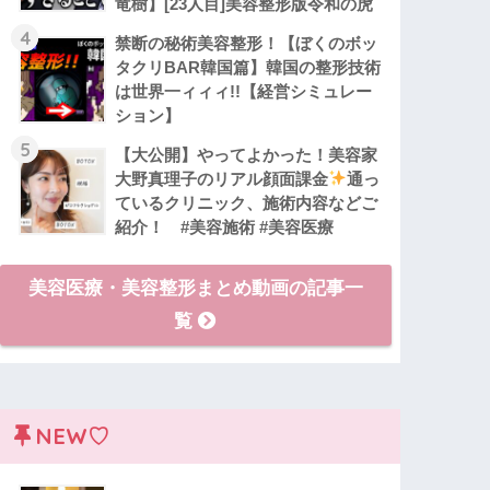
竜樹】[23人目]美容整形版令和の虎
4
禁断の秘術美容整形！【ぼくのボッ
タクリBAR韓国篇】韓国の整形技術
は世界一ィィィ!!【経営シミュレー
ション】
5
【大公開】やってよかった！美容家
大野真理子のリアル顔面課金
通っ
ているクリニック、施術内容などご
紹介！ #美容施術 #美容医療
美容医療・美容整形まとめ動画の記事一
覧
NEW♡