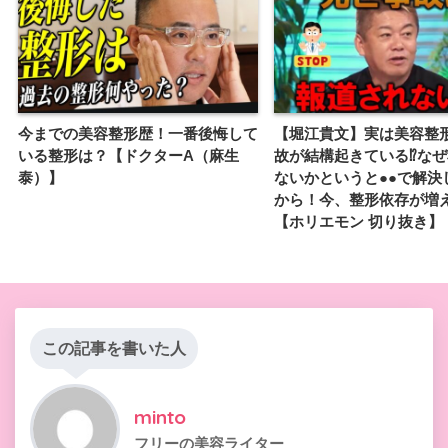
今までの美容整形歴！一番後悔して
【堀江貴文】実は美容整
いる整形は？【ドクターA（麻生
故が結構起きている⁉な
泰）】
ないかというと●●で解決
から！今、整形依存が増
【ホリエモン 切り抜き】
この記事を書いた人
minto
フリーの美容ライター