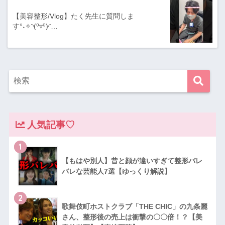
【美容整形/Vlog】たく先生に質問しま
す°˖✧◝(⁰▿⁰)◜…
人気記事♡
1
【もはや別人】昔と顔が違いすぎて整形バレ
バレな芸能人7選【ゆっくり解説】
2
歌舞伎町ホストクラブ「THE CHIC」の九条麗
さん、整形後の売上は衝撃の〇〇倍！？【美