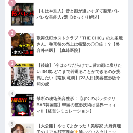
1
【もはや別人】昔と顔が違いすぎて整形バレ
バレな芸能人7選【ゆっくり解説】
2
歌舞伎町ホストクラブ「THE CHIC」の九条麗
さん、整形後の売上は衝撃の〇〇倍！？【美
容外科医】【真崎医院】
3
【後編】｢今はシワだらけで…昔の顔に戻りた
い｣64歳､どこまで若返ることができるのか挑
戦したい【南原 竜樹】[23人目]美容整形版令
和の虎
4
禁断の秘術美容整形！【ぼくのボッタクリ
BAR韓国篇】韓国の整形技術は世界一ィィ
ィ!!【経営シミュレーション】
5
【大公開】やってよかった！美容家 大野真理
子のリアル顔面課金
通っているクリニッ