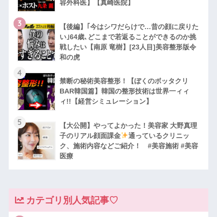
容外科医】【真崎医院】
3
【後編】｢今はシワだらけで…昔の顔に戻りた
い｣64歳､どこまで若返ることができるのか挑
戦したい【南原 竜樹】[23人目]美容整形版令
和の虎
4
禁断の秘術美容整形！【ぼくのボッタクリ
BAR韓国篇】韓国の整形技術は世界一ィィ
ィ!!【経営シミュレーション】
5
【大公開】やってよかった！美容家 大野真理
子のリアル顔面課金
通っているクリニッ
ク、施術内容などご紹介！ #美容施術 #美容
医療
カテゴリ別人気記事♡