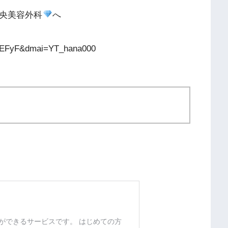
中央美容外科
へ
UsEFyF&dmai=YT_hana000