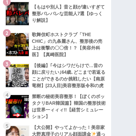
1
【もはや別人】昔と顔が違いすぎて
整形バレバレな芸能人7選【ゆっく
り解説】
2
歌舞伎町ホストクラブ「THE
CHIC」の九条麗さん、整形後の売
上は衝撃の〇〇倍！？【美容外科
医】【真崎医院】
3
【後編】｢今はシワだらけで…昔の
顔に戻りたい｣64歳､どこまで若返る
ことができるのか挑戦したい【南原
竜樹】[23人目]美容整形版令和の虎
4
禁断の秘術美容整形！【ぼくのボッ
タクリBAR韓国篇】韓国の整形技術
は世界一ィィィ!!【経営シミュレー
ション】
5
【大公開】やってよかった！美容家
大野真理子のリアル顔面課金
通っ