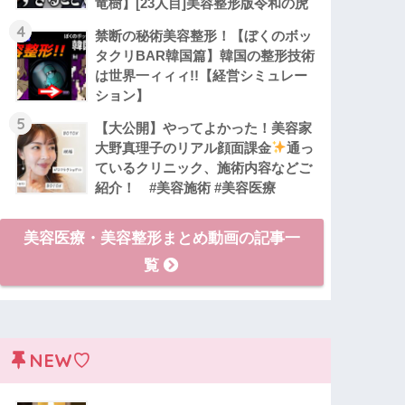
竜樹】[23人目]美容整形版令和の虎
4
禁断の秘術美容整形！【ぼくのボッ
タクリBAR韓国篇】韓国の整形技術
は世界一ィィィ!!【経営シミュレー
ション】
5
【大公開】やってよかった！美容家
大野真理子のリアル顔面課金
通っ
ているクリニック、施術内容などご
紹介！ #美容施術 #美容医療
美容医療・美容整形まとめ動画の記事一
覧
NEW♡