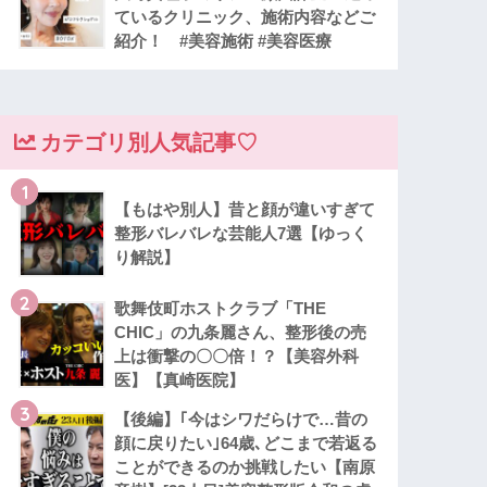
ているクリニック、施術内容などご
紹介！ #美容施術 #美容医療
カテゴリ別人気記事♡
1
【もはや別人】昔と顔が違いすぎて
整形バレバレな芸能人7選【ゆっく
り解説】
2
歌舞伎町ホストクラブ「THE
CHIC」の九条麗さん、整形後の売
上は衝撃の〇〇倍！？【美容外科
医】【真崎医院】
3
【後編】｢今はシワだらけで…昔の
顔に戻りたい｣64歳､どこまで若返る
ことができるのか挑戦したい【南原