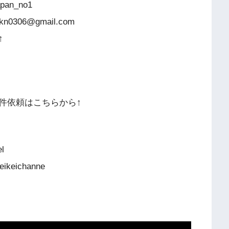
japan_no1
06@gmail.com
↑
件依頼はこちらから↑
el
eikeichanne