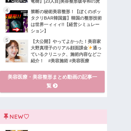
竜樹】[23人目]美容整形版令和の虎
4
禁断の秘術美容整形！【ぼくのボッ
タクリBAR韓国篇】韓国の整形技術
は世界一ィィィ!!【経営シミュレー
ション】
5
【大公開】やってよかった！美容家
大野真理子のリアル顔面課金
通っ
ているクリニック、施術内容などご
紹介！ #美容施術 #美容医療
美容医療・美容整形まとめ動画の記事一
覧
NEW♡