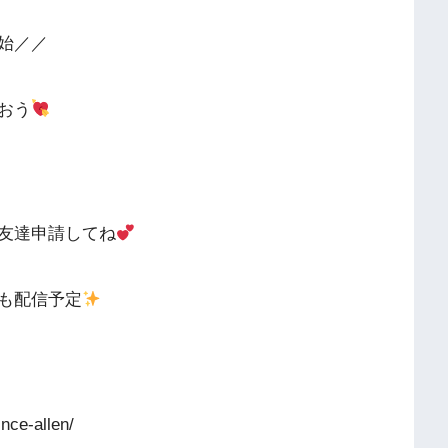
始／／
おう
友達申請してね
も配信予定
e-allen/