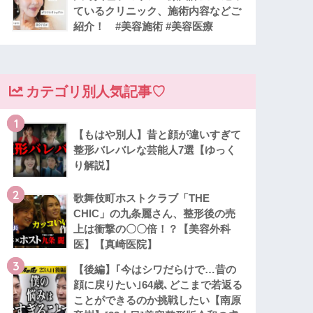
ているクリニック、施術内容などご
紹介！ #美容施術 #美容医療
カテゴリ別人気記事♡
1
【もはや別人】昔と顔が違いすぎて
整形バレバレな芸能人7選【ゆっく
り解説】
2
歌舞伎町ホストクラブ「THE
CHIC」の九条麗さん、整形後の売
上は衝撃の〇〇倍！？【美容外科
医】【真崎医院】
3
【後編】｢今はシワだらけで…昔の
顔に戻りたい｣64歳､どこまで若返る
ことができるのか挑戦したい【南原