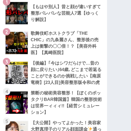
1
【もはや別人】昔と顔が違いすぎて
整形バレバレな芸能人7選【ゆっく
り解説】
2
歌舞伎町ホストクラブ「THE
CHIC」の九条麗さん、整形後の売
上は衝撃の〇〇倍！？【美容外科
医】【真崎医院】
3
【後編】｢今はシワだらけで…昔の
顔に戻りたい｣64歳､どこまで若返る
ことができるのか挑戦したい【南原
竜樹】[23人目]美容整形版令和の虎
4
禁断の秘術美容整形！【ぼくのボッ
タクリBAR韓国篇】韓国の整形技術
は世界一ィィィ!!【経営シミュレー
ション】
5
【大公開】やってよかった！美容家
大野真理子のリアル顔面課金
通っ