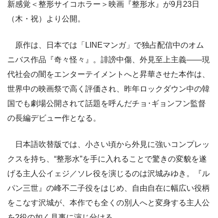
新感覚＜整形サイコホラー＞映画『整形水』が9月23日
（木・祝）より公開。
原作は、日本では「LINEマンガ」で独占配信中のオム
ニバス作品『奇々怪々』。誹謗中傷、外見至上主義――現
代社会の闇をエンターテイメントへと昇華させた本作は、
世界中の映画祭で高く評価され、昨年ロックダウン中の韓
国でも劇場公開されて話題を呼んだチョ･ギョンフン監督
の長編デビュー作となる。
日本語吹替版では、小さい頃から外見に強いコンプレッ
クスを持ち、“整形水”を手に入れることで驚きの変貌を遂
げる主人公イェジ／ソレ役を演じるのは沢城みゆき。『ル
パン三世』の峰不二子役をはじめ、自由自在に幅広い役柄
をこなす沢城が、本作でも全くの別人へと変身する主人公
を2役の如く見事に演じ分ける。