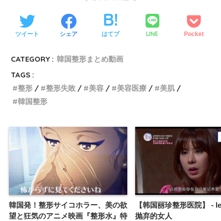
LINE
ツイート
シェア
はてブ
Pocket
CATEGORY :
韓国整形まとめ動画
TAGS :
整形
整形失敗
美容
美容医療
美肌
韓国整形
韓国発！整形サイコホラー、美の欲
【韩国丽珍整形医院】 - le
望と狂気のアニメ映画『整形水』特
抛弃的女人