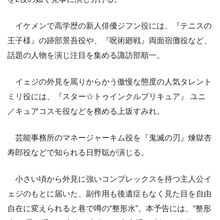
イケメンで高学歴の新人俳優ジフン役には、『テニスの
王子様』の跡部景吾役や、『呪術廻戦』両面宿儺役など、
話題の人物を演じ注目を集める諏訪部順一。
イェジの外見を罵りからかう傲慢な態度の人気タレント
ミリ役には、『スター☆トゥインクルプリキュア』 ユニ
／キュアコスモ役などを務める上坂すみれ。
芸能事務所のマネージャーキム役を『鬼滅の刃』煉獄杏
寿郎役などで知られる日野聡が演じる。
小さい頃から外見に強いコンプレックスを持つ主人公イ
ェジのもとに届いた、副作用も後遺症もなく見た目を自由
自在に変えられると巷で噂の“整形水”。本予告には、“整形