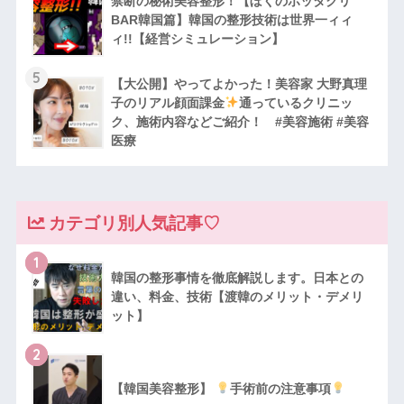
禁断の秘術美容整形！【ぼくのボッタクリ
BAR韓国篇】韓国の整形技術は世界一ィィ
ィ!!【経営シミュレーション】
5
【大公開】やってよかった！美容家 大野真理
子のリアル顔面課金
通っているクリニッ
ク、施術内容などご紹介！ #美容施術 #美容
医療
カテゴリ別人気記事♡
1
韓国の整形事情を徹底解説します。日本との
違い、料金、技術【渡韓のメリット・デメリ
ット】
2
【韓国美容整形】
手術前の注意事項