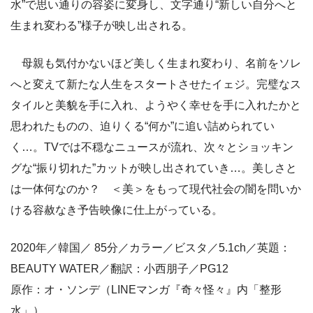
水”で思い通りの容姿に変身し、文字通り“新しい自分へと
生まれ変わる”様子が映し出される。
母親も気付かないほど美しく生まれ変わり、名前をソレ
へと変えて新たな人生をスタートさせたイェジ。完璧なス
タイルと美貌を手に入れ、ようやく幸せを手に入れたかと
思われたものの、迫りくる“何か”に追い詰められてい
く…。TVでは不穏なニュースが流れ、次々とショッキン
グな“振り切れた”カットが映し出されていき…。美しさと
は一体何なのか？ ＜美＞をもって現代社会の闇を問いか
ける容赦なき予告映像に仕上がっている。
2020年／韓国／ 85分／カラー／ビスタ／5.1ch／英題：
BEAUTY WATER／翻訳：小西朋子／PG12
原作：オ・ソンデ（LINEマンガ『奇々怪々』内「整形
水」）