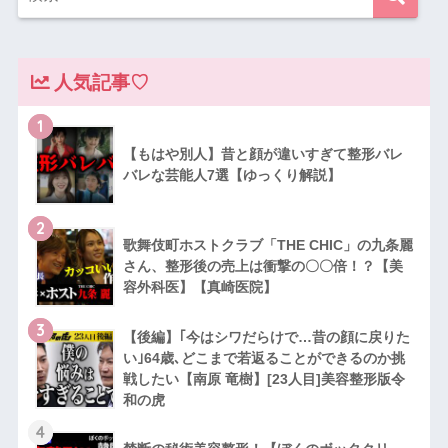
人気記事♡
1
【もはや別人】昔と顔が違いすぎて整形バレ
バレな芸能人7選【ゆっくり解説】
2
歌舞伎町ホストクラブ「THE CHIC」の九条麗
さん、整形後の売上は衝撃の〇〇倍！？【美
容外科医】【真崎医院】
3
【後編】｢今はシワだらけで…昔の顔に戻りた
い｣64歳､どこまで若返ることができるのか挑
戦したい【南原 竜樹】[23人目]美容整形版令
和の虎
4