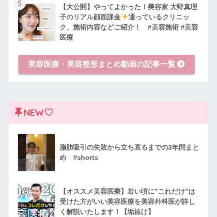
5
【大公開】やってよかった！美容家 大野真理
子のリアル顔面課金
通っているクリニッ
ク、施術内容などご紹介！ #美容施術 #美容
医療
美容医療・美容整形まとめ動画の記事一覧
NEW♡
脂肪吸引の失敗から立ち直るまでの3年間まと
め #shorts
【オススメ美容医療】若い頃に”これだけ”は
受けた方がいい美容医療を美容外科医が詳し
く解説いたします！【垢抜け】