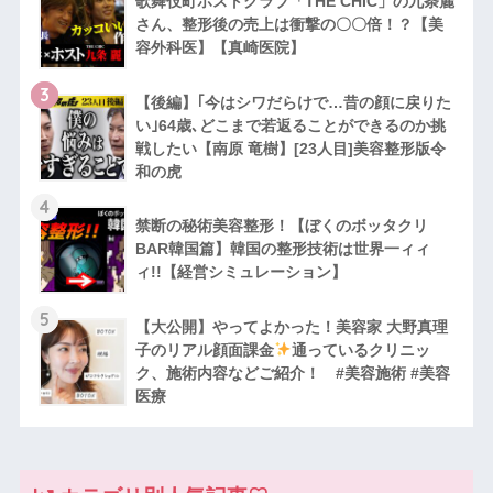
歌舞伎町ホストクラブ「THE CHIC」の九条麗
さん、整形後の売上は衝撃の〇〇倍！？【美
容外科医】【真崎医院】
3
【後編】｢今はシワだらけで…昔の顔に戻りた
い｣64歳､どこまで若返ることができるのか挑
戦したい【南原 竜樹】[23人目]美容整形版令
和の虎
4
禁断の秘術美容整形！【ぼくのボッタクリ
BAR韓国篇】韓国の整形技術は世界一ィィ
ィ!!【経営シミュレーション】
5
【大公開】やってよかった！美容家 大野真理
子のリアル顔面課金
通っているクリニッ
ク、施術内容などご紹介！ #美容施術 #美容
医療