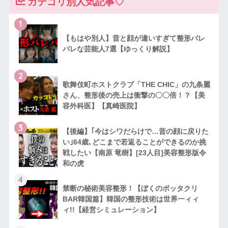
カテゴリ別人気記事♡
1
【もはや別人】昔と顔が違いすぎて整形バレ
バレな芸能人7選【ゆっくり解説】
2
歌舞伎町ホストクラブ「THE CHIC」の九条麗
さん、整形後の売上は衝撃の〇〇倍！？【美
容外科医】【真崎医院】
3
【後編】｢今はシワだらけで…昔の顔に戻りた
い｣64歳､どこまで若返ることができるのか挑
戦したい【南原 竜樹】[23人目]美容整形版令
和の虎
4
禁断の秘術美容整形！【ぼくのボッタクリ
BAR韓国篇】韓国の整形技術は世界一ィィ
ィ!!【経営シミュレーション】