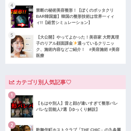
4
禁断の秘術美容整形！【ぼくのボッタクリ
BAR韓国篇】韓国の整形技術は世界一ィィ
ィ!!【経営シミュレーション】
5
【大公開】やってよかった！美容家 大野真理
子のリアル顔面課金
通っているクリニッ
ク、施術内容などご紹介！ #美容施術 #美容
医療
カテゴリ別人気記事♡
1
【もはや別人】昔と顔が違いすぎて整形バレ
バレな芸能人7選【ゆっくり解説】
2
歌舞伎町ホストクラブ「THE CHIC」の九条麗