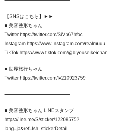
—————————————–
【SNSはこちら】►►
■ 美容整形ちゃん
Twitter https://twitter.com/SiVb67hfoc
Instagram https://www.instagram.com/realmuuu
TikTok https://www.tiktok.com/@biyouseikeichan
■ 世界旅行ちゃん
Twitter https://twitter.com/lv210923759
—————————————–
■ 美容整形ちゃん LINEスタンプ
https://line.me/S/sticker/12208575?
lang=ja&ref=lsh_stickerDetail