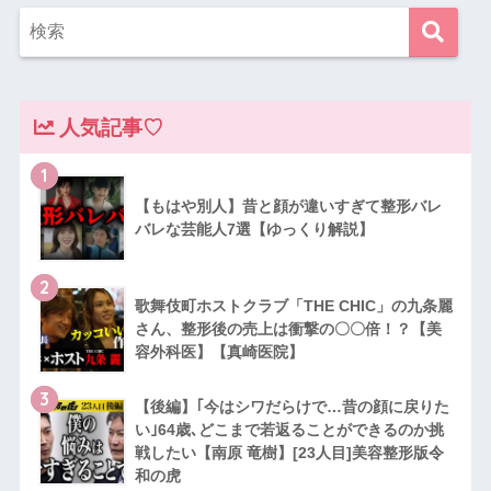
人気記事♡
1
【もはや別人】昔と顔が違いすぎて整形バレ
バレな芸能人7選【ゆっくり解説】
2
歌舞伎町ホストクラブ「THE CHIC」の九条麗
さん、整形後の売上は衝撃の〇〇倍！？【美
容外科医】【真崎医院】
3
【後編】｢今はシワだらけで…昔の顔に戻りた
い｣64歳､どこまで若返ることができるのか挑
戦したい【南原 竜樹】[23人目]美容整形版令
和の虎