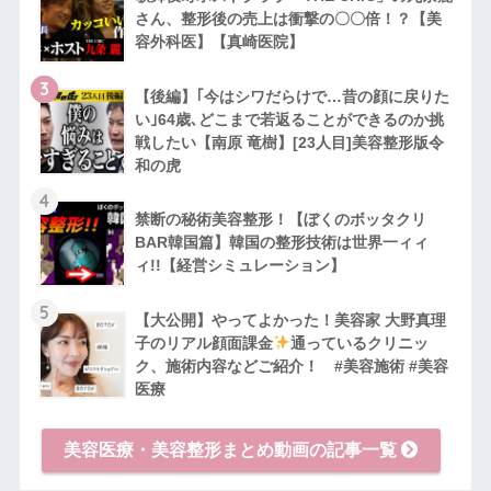
さん、整形後の売上は衝撃の〇〇倍！？【美
容外科医】【真崎医院】
3
【後編】｢今はシワだらけで…昔の顔に戻りた
い｣64歳､どこまで若返ることができるのか挑
戦したい【南原 竜樹】[23人目]美容整形版令
和の虎
4
禁断の秘術美容整形！【ぼくのボッタクリ
BAR韓国篇】韓国の整形技術は世界一ィィ
ィ!!【経営シミュレーション】
5
【大公開】やってよかった！美容家 大野真理
子のリアル顔面課金
通っているクリニッ
ク、施術内容などご紹介！ #美容施術 #美容
医療
美容医療・美容整形まとめ動画の記事一覧