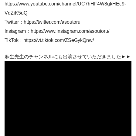
https://www.youtube.com/channel/UC7hHF4W8gkHEc9-
VqZiK5uQ
Twitter：https://twitter.com/asoutoru
Instagram：https://www.instagram.com/asoutoru/
TikTok：https://vt.tiktok.com/ZSeGykQnw/
麻生先生のチャンネルにも出演させていただきました►►