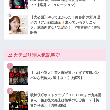
ィ!!【経営シミュレーション】
5
【大公開】やってよかった！美容家 大野真理
子のリアル顔面課金
通っているクリニッ
ク、施術内容などご紹介！ #美容施術 #美容
医療
カテゴリ別人気記事♡
1
【もはや別人】昔と顔が違いすぎて整形バレ
バレな芸能人7選【ゆっくり解説】
2
歌舞伎町ホストクラブ「THE CHIC」の九条麗
さん、整形後の売上は衝撃の〇〇倍！？【美
容外科医】【真崎医院】