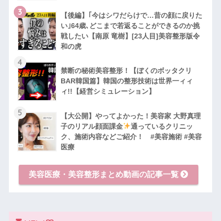
3
【後編】｢今はシワだらけで…昔の顔に戻りた
い｣64歳､どこまで若返ることができるのか挑
戦したい【南原 竜樹】[23人目]美容整形版令
和の虎
4
禁断の秘術美容整形！【ぼくのボッタクリ
BAR韓国篇】韓国の整形技術は世界一ィィ
ィ!!【経営シミュレーション】
5
【大公開】やってよかった！美容家 大野真理
子のリアル顔面課金
通っているクリニッ
ク、施術内容などご紹介！ #美容施術 #美容
医療
美容医療・美容整形まとめ動画の記事一覧