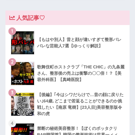
人気記事♡
1
【もはや別人】昔と顔が違いすぎて整形バレ
バレな芸能人7選【ゆっくり解説】
2
歌舞伎町ホストクラブ「THE CHIC」の九条麗
さん、整形後の売上は衝撃の〇〇倍！？【美
容外科医】【真崎医院】
3
【後編】｢今はシワだらけで…昔の顔に戻りた
い｣64歳､どこまで若返ることができるのか挑
戦したい【南原 竜樹】[23人目]美容整形版令
和の虎
4
禁断の秘術美容整形！【ぼくのボッタクリ
BAR韓国篇】韓国の整形技術は世界一ィィ