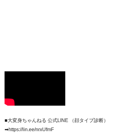
■大変身ちゃんねる 公式LINE （顔タイプ診断）
➡︎https://lin.ee/nrxUfmF