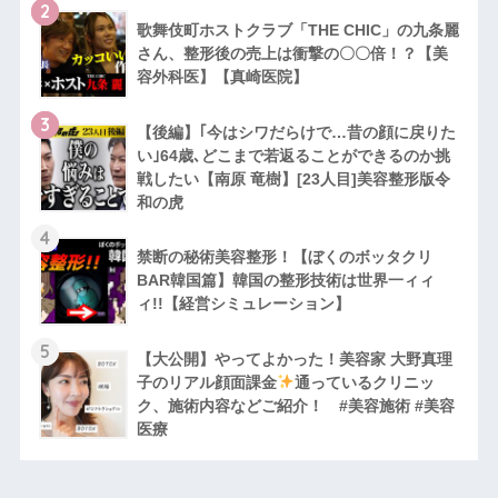
2
歌舞伎町ホストクラブ「THE CHIC」の九条麗
さん、整形後の売上は衝撃の〇〇倍！？【美
容外科医】【真崎医院】
3
【後編】｢今はシワだらけで…昔の顔に戻りた
い｣64歳､どこまで若返ることができるのか挑
戦したい【南原 竜樹】[23人目]美容整形版令
和の虎
4
禁断の秘術美容整形！【ぼくのボッタクリ
BAR韓国篇】韓国の整形技術は世界一ィィ
ィ!!【経営シミュレーション】
5
【大公開】やってよかった！美容家 大野真理
子のリアル顔面課金
通っているクリニッ
ク、施術内容などご紹介！ #美容施術 #美容
医療