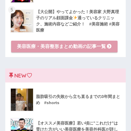
5
【大公開】やってよかった！美容家 大野真理
子のリアル顔面課金
通っているクリニッ
ク、施術内容などご紹介！ #美容施術 #美容
医療
美容医療・美容整形まとめ動画の記事一覧
NEW♡
脂肪吸引の失敗から立ち直るまでの3年間まと
め #shorts
【オススメ美容医療】若い頃に”これだけ”は
受けた方がいい美容医療を美容外科医が詳し