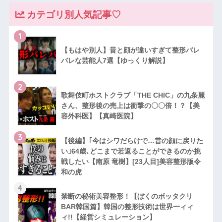
カテゴリ別人気記事♡
1
【もはや別人】昔と顔が違いすぎて整形バレ
バレな芸能人7選【ゆっくり解説】
2
歌舞伎町ホストクラブ「THE CHIC」の九条麗
さん、整形後の売上は衝撃の〇〇倍！？【美
容外科医】【真崎医院】
3
【後編】｢今はシワだらけで…昔の顔に戻りた
い｣64歳､どこまで若返ることができるのか挑
戦したい【南原 竜樹】[23人目]美容整形版令
和の虎
4
禁断の秘術美容整形！【ぼくのボッタクリ
BAR韓国篇】韓国の整形技術は世界一ィィ
ィ!!【経営シミュレーション】