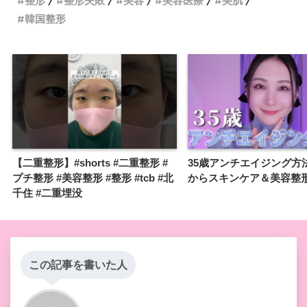
整形
整形失敗
美容
美容医療
美肌
韓国整形
【二重整形】#shorts #二重整形 #
35歳アンチエイジング方
プチ整形 #美容整形 #整形 #tcb #北
からスキンケア＆美容整
千住 #二重埋没
この記事を書いた人