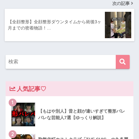
次の記事
【全顔整形】全顔整形ダウンタイムから術後3ヶ
月までの密着物語！…
人気記事♡
1
【もはや別人】昔と顔が違いすぎて整形バレ
バレな芸能人7選【ゆっくり解説】
2