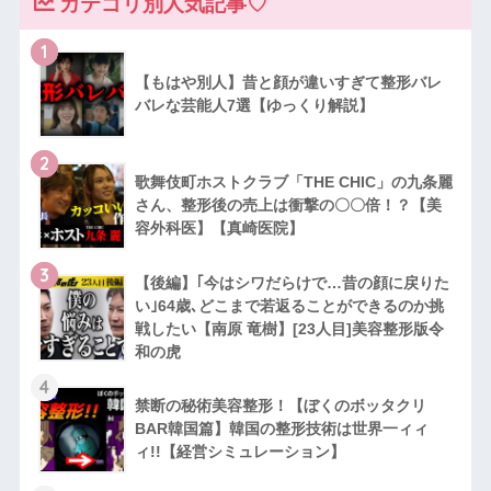
カテゴリ別人気記事♡
1
【もはや別人】昔と顔が違いすぎて整形バレ
バレな芸能人7選【ゆっくり解説】
2
歌舞伎町ホストクラブ「THE CHIC」の九条麗
さん、整形後の売上は衝撃の〇〇倍！？【美
容外科医】【真崎医院】
3
【後編】｢今はシワだらけで…昔の顔に戻りた
い｣64歳､どこまで若返ることができるのか挑
戦したい【南原 竜樹】[23人目]美容整形版令
和の虎
4
禁断の秘術美容整形！【ぼくのボッタクリ
BAR韓国篇】韓国の整形技術は世界一ィィ
ィ!!【経営シミュレーション】