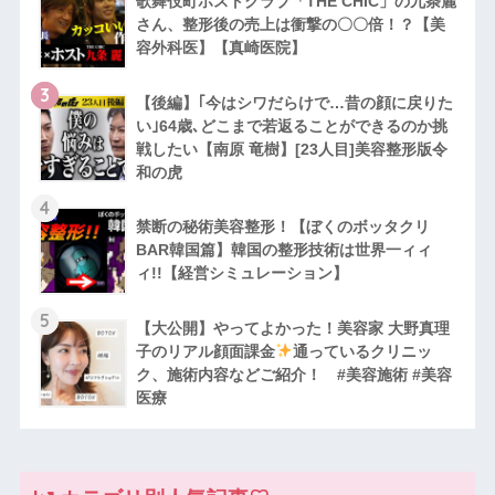
歌舞伎町ホストクラブ「THE CHIC」の九条麗
さん、整形後の売上は衝撃の〇〇倍！？【美
容外科医】【真崎医院】
3
【後編】｢今はシワだらけで…昔の顔に戻りた
い｣64歳､どこまで若返ることができるのか挑
戦したい【南原 竜樹】[23人目]美容整形版令
和の虎
4
禁断の秘術美容整形！【ぼくのボッタクリ
BAR韓国篇】韓国の整形技術は世界一ィィ
ィ!!【経営シミュレーション】
5
【大公開】やってよかった！美容家 大野真理
子のリアル顔面課金
通っているクリニッ
ク、施術内容などご紹介！ #美容施術 #美容
医療