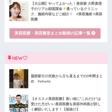
5
【大公開】やってよかった！美容家 大野真理
子のリアル顔面課金
通っているクリニッ
ク、施術内容などご紹介！ #美容施術 #美容
医療
美容医療・美容整形まとめ動画の記事一覧
NEW♡
脂肪吸引の失敗から立ち直るまでの3年間まと
め #shorts
【オススメ美容医療】若い頃に”これだけ”は
受けた方がいい美容医療を美容外科医が詳し
く解説いたします！【垢抜け】