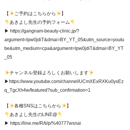
【
ご予約はこちらから
】
あきよし先生の予約フォーム
▶︎ https://gangnam-beauty-clinic.jp/?
argument=lpw0jdiT&dmai=BY_YT_05&utm_source=youtu
be&utm_medium=cpa&argument=lpw0jdiT&dmai=BY_YT
_05
チャンネル登録よろしくお願いします
▶︎https://www.youtube.com/channel/UCmXExRXKu0ysEz
q_TgcXh4w/featured?sub_confirmation=1
【
各種SNSはこちらから
】
あきよし先生のLINE@
▶︎ https://line.me/R/ti/p/%40777wsnai