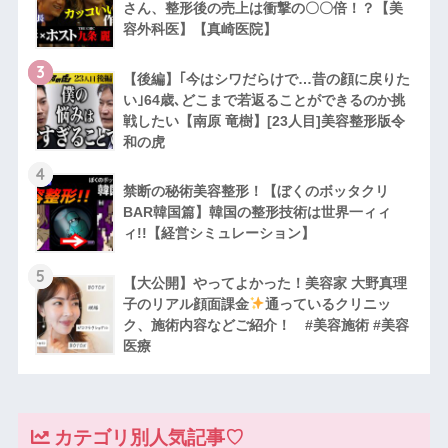
さん、整形後の売上は衝撃の〇〇倍！？【美
容外科医】【真崎医院】
3
【後編】｢今はシワだらけで…昔の顔に戻りた
い｣64歳､どこまで若返ることができるのか挑
戦したい【南原 竜樹】[23人目]美容整形版令
和の虎
4
禁断の秘術美容整形！【ぼくのボッタクリ
BAR韓国篇】韓国の整形技術は世界一ィィ
ィ!!【経営シミュレーション】
5
【大公開】やってよかった！美容家 大野真理
子のリアル顔面課金
通っているクリニッ
ク、施術内容などご紹介！ #美容施術 #美容
医療
カテゴリ別人気記事♡