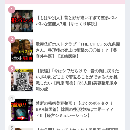
1
【もはや別人】昔と顔が違いすぎて整形バレ
バレな芸能人7選【ゆっくり解説】
2
歌舞伎町ホストクラブ「THE CHIC」の九条麗
さん、整形後の売上は衝撃の〇〇倍！？【美
容外科医】【真崎医院】
3
【後編】｢今はシワだらけで…昔の顔に戻りた
い｣64歳､どこまで若返ることができるのか挑
戦したい【南原 竜樹】[23人目]美容整形版令
和の虎
4
禁断の秘術美容整形！【ぼくのボッタクリ
BAR韓国篇】韓国の整形技術は世界一ィィ
ィ!!【経営シミュレーション】
5
【大公開】やってよかった！美容家 大野真理