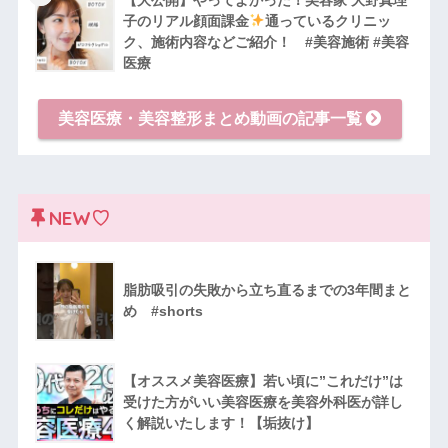
子のリアル顔面課金
通っているクリニッ
ク、施術内容などご紹介！ #美容施術 #美容
医療
美容医療・美容整形まとめ動画の記事一覧
NEW♡
脂肪吸引の失敗から立ち直るまでの3年間まと
め #shorts
【オススメ美容医療】若い頃に”これだけ”は
受けた方がいい美容医療を美容外科医が詳し
く解説いたします！【垢抜け】