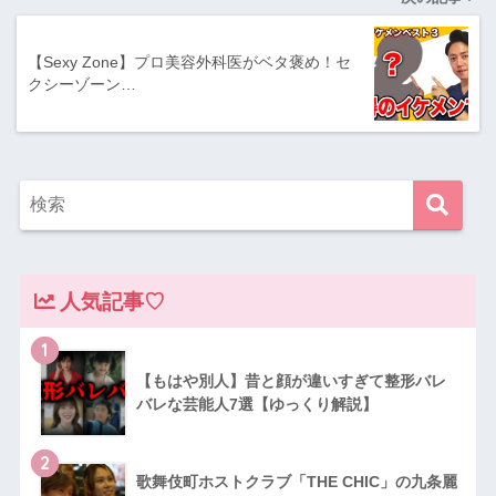
【Sexy Zone】プロ美容外科医がベタ褒め！セ
クシーゾーン…
人気記事♡
1
【もはや別人】昔と顔が違いすぎて整形バレ
バレな芸能人7選【ゆっくり解説】
2
歌舞伎町ホストクラブ「THE CHIC」の九条麗