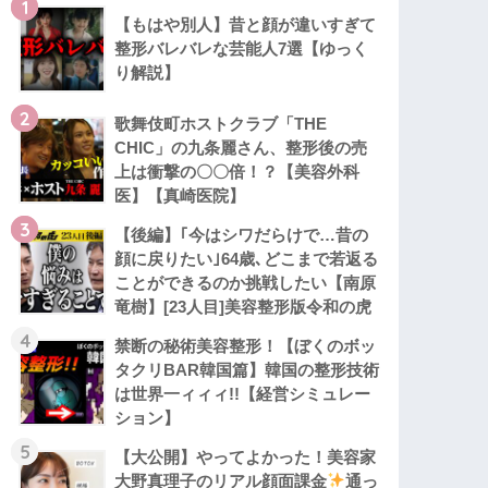
1
【もはや別人】昔と顔が違いすぎて
整形バレバレな芸能人7選【ゆっく
り解説】
2
歌舞伎町ホストクラブ「THE
CHIC」の九条麗さん、整形後の売
上は衝撃の〇〇倍！？【美容外科
医】【真崎医院】
3
【後編】｢今はシワだらけで…昔の
顔に戻りたい｣64歳､どこまで若返る
ことができるのか挑戦したい【南原
竜樹】[23人目]美容整形版令和の虎
4
禁断の秘術美容整形！【ぼくのボッ
タクリBAR韓国篇】韓国の整形技術
は世界一ィィィ!!【経営シミュレー
ション】
5
【大公開】やってよかった！美容家
大野真理子のリアル顔面課金
通っ