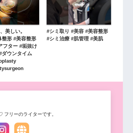
ら、美しい。
#シミ取り #美容 #美容整形
 #鼻整形 #美容整形
#シミ治療 #肌管理 #美肌
アフター #垢抜け
 #ダウンタイム
noplasty
stysurgeon
♡ フリーのライターです。