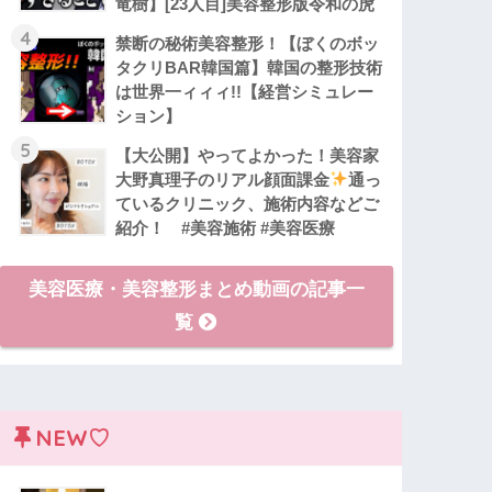
竜樹】[23人目]美容整形版令和の虎
4
禁断の秘術美容整形！【ぼくのボッ
タクリBAR韓国篇】韓国の整形技術
は世界一ィィィ!!【経営シミュレー
ション】
5
【大公開】やってよかった！美容家
大野真理子のリアル顔面課金
通っ
ているクリニック、施術内容などご
紹介！ #美容施術 #美容医療
美容医療・美容整形まとめ動画の記事一
覧
NEW♡