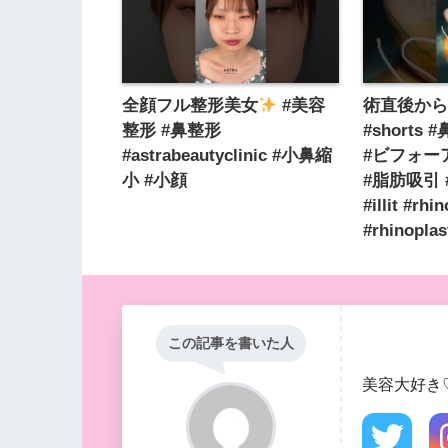
全顔フル整形美女
#美容
術直後か
整形 #鼻整形
#shorts
#astrabeautyclinic #小鼻縮
#ビフォー
小 #小顔
#脂肪吸引
#illit #rhi
#rhinopla
この記事を書いた人
美容大好き