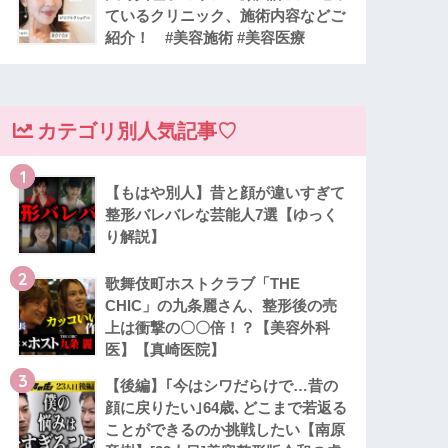
ているクリニック、施術内容などご
紹介！ #美容施術 #美容医療
カテゴリ別人気記事♡
1
【もはや別人】昔と顔が違いすぎて
整形バレバレな芸能人7選【ゆっく
り解説】
2
歌舞伎町ホストクラブ「THE
CHIC」の九条麗さん、整形後の売
上は衝撃の〇〇倍！？【美容外科
医】【真崎医院】
3
【後編】｢今はシワだらけで…昔の
顔に戻りたい｣64歳､どこまで若返る
ことができるのか挑戦したい【南原