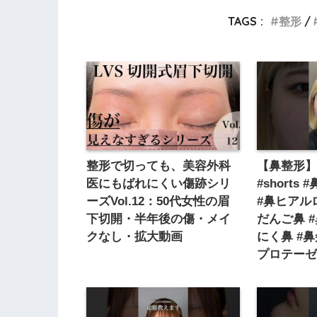
TAGS :
整形
整形で切っても、美容外科
【鼻整形】
医にもばれにくい傷跡シリ
#shorts
ーズVol.12：50代女性の眉
#鼻ヒアルロ
下切開・半年後の傷・メイ
だんご鼻 
クなし・拡大動画
にく鼻 #鼻
プロテーゼ 