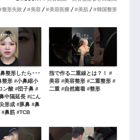
整形失敗
美容
美容医療
美肌
韓国整形
鼻整形したら･･･
指で作る二重線とは？！ #
 #鼻整形 #小鼻縮小
美容 #美容整形 #二重整形 #
ン酸 #団子鼻 #
二重 #自然癒着 #整形
#鼻中隔延長 #にん
尖形成 #豚鼻 #鼻
#鼻筋 #TCB