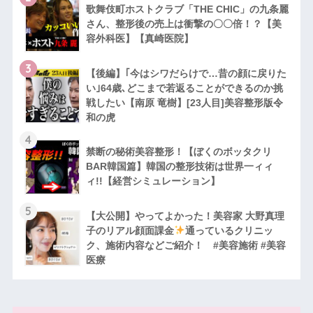
歌舞伎町ホストクラブ「THE CHIC」の九条麗
さん、整形後の売上は衝撃の〇〇倍！？【美
容外科医】【真崎医院】
3
【後編】｢今はシワだらけで…昔の顔に戻りた
い｣64歳､どこまで若返ることができるのか挑
戦したい【南原 竜樹】[23人目]美容整形版令
和の虎
4
禁断の秘術美容整形！【ぼくのボッタクリ
BAR韓国篇】韓国の整形技術は世界一ィィ
ィ!!【経営シミュレーション】
5
【大公開】やってよかった！美容家 大野真理
子のリアル顔面課金
通っているクリニッ
ク、施術内容などご紹介！ #美容施術 #美容
医療