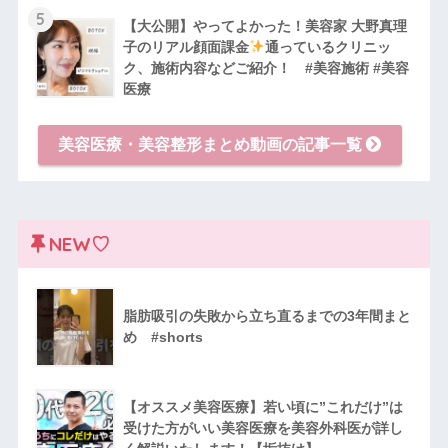
5
【大公開】やってよかった！美容家 大野真理
子のリアル顔面課金
通っているクリニッ
ク、施術内容などご紹介！ #美容施術 #美容
医療
美容医療・美容整形まとめ動画の記事一覧
NEW♡
脂肪吸引の失敗から立ち直るまでの3年間まと
め #shorts
【オススメ美容医療】若い頃に”これだけ”は
受けた方がいい美容医療を美容外科医が詳し