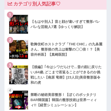
カテゴリ別人気記事♡
1
【もはや別人】昔と顔が違いすぎて整形バレ
バレな芸能人7選【ゆっくり解説】
2
歌舞伎町ホストクラブ「THE CHIC」の九条麗
さん、整形後の売上は衝撃の〇〇倍！？【美
容外科医】【真崎医院】
3
【後編】｢今はシワだらけで…昔の顔に戻りた
い｣64歳､どこまで若返ることができるのか挑
戦したい【南原 竜樹】[23人目]美容整形版令
和の虎
4
禁断の秘術美容整形！【ぼくのボッタクリ
BAR韓国篇】韓国の整形技術は世界一ィィ
ィ!!【経営シミュレーション】