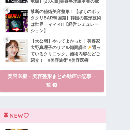
竜樹】[23人目]美容整形版令和の虎
4
禁断の秘術美容整形！【ぼくのボッ
タクリBAR韓国篇】韓国の整形技術
は世界一ィィィ!!【経営シミュレー
ション】
5
【大公開】やってよかった！美容家
大野真理子のリアル顔面課金
通っ
ているクリニック、施術内容などご
紹介！ #美容施術 #美容医療
美容医療・美容整形まとめ動画の記事一
覧
NEW♡