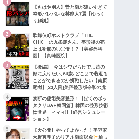
1
【もはや別人】昔と顔が違いすぎて
整形バレバレな芸能人7選【ゆっく
り解説】
2
歌舞伎町ホストクラブ「THE
CHIC」の九条麗さん、整形後の売
上は衝撃の〇〇倍！？【美容外科
医】【真崎医院】
3
【後編】｢今はシワだらけで…昔の
顔に戻りたい｣64歳､どこまで若返る
ことができるのか挑戦したい【南原
竜樹】[23人目]美容整形版令和の虎
4
禁断の秘術美容整形！【ぼくのボッ
タクリBAR韓国篇】韓国の整形技術
は世界一ィィィ!!【経営シミュレー
ション】
5
【大公開】やってよかった！美容家
大野真理子のリアル顔面課金
通っ