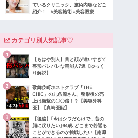
ているクリニック、施術内容などご
紹介！ #美容施術 #美容医療
カテゴリ別人気記事♡
1
【もはや別人】昔と顔が違いすぎて
整形バレバレな芸能人7選【ゆっく
り解説】
2
歌舞伎町ホストクラブ「THE
CHIC」の九条麗さん、整形後の売
上は衝撃の〇〇倍！？【美容外科
医】【真崎医院】
3
【後編】｢今はシワだらけで…昔の
顔に戻りたい｣64歳､どこまで若返る
ことができるのか挑戦したい【南原