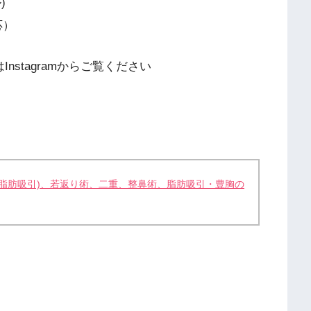
)
応）
stagramからご覧ください
脂肪吸引)、若返り術、二重、整鼻術、脂肪吸引・豊胸の