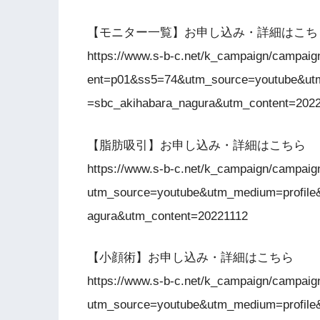
【モニター一覧】お申し込み・詳細はこち
https://www.s-b-c.net/k_campaign/campaig
ent=p01&ss5=74&utm_source=youtube&ut
=sbc_akihabara_nagura&utm_content=202
【脂肪吸引】お申し込み・詳細はこちら
https://www.s-b-c.net/k_campaign/campaig
utm_source=youtube&utm_medium=profile
agura&utm_content=20221112
【小顔術】お申し込み・詳細はこちら
https://www.s-b-c.net/k_campaign/campaig
utm_source=youtube&utm_medium=profile