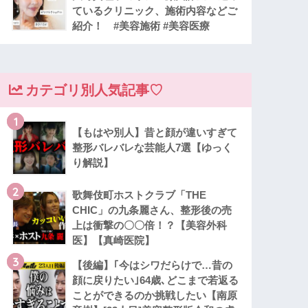
ているクリニック、施術内容などご
紹介！ #美容施術 #美容医療
カテゴリ別人気記事♡
1
【もはや別人】昔と顔が違いすぎて
整形バレバレな芸能人7選【ゆっく
り解説】
2
歌舞伎町ホストクラブ「THE
CHIC」の九条麗さん、整形後の売
上は衝撃の〇〇倍！？【美容外科
医】【真崎医院】
3
【後編】｢今はシワだらけで…昔の
顔に戻りたい｣64歳､どこまで若返る
ことができるのか挑戦したい【南原