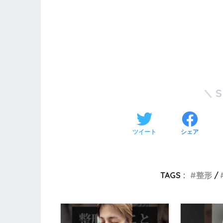
ツイート
シェア
TAGS :
整形