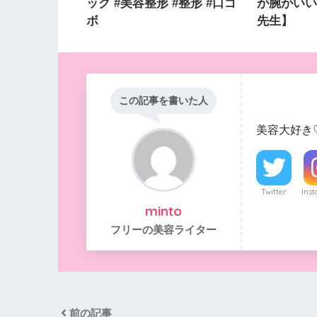
ック #美容整形 #整形 #口ゴ
が腕がい
ボ
先生】
この記事を書いた人
美容大好き
Twitter
Ins
minto
フリーの美容ライター
前の記事