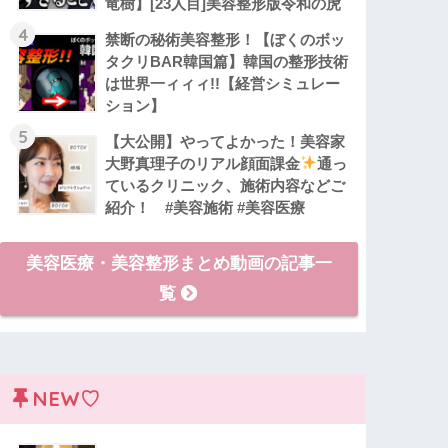
竜樹】[23人目]美容整形版令和の虎
4
禁断の秘術美容整形！【ぼくのボッ
タクリBAR韓国篇】韓国の整形技術
は世界一ィィィ!!【経営シミュレー
ション】
5
【大公開】やってよかった！美容家
大野真理子のリアル顔面課金
通っ
ているクリニック、施術内容などご
紹介！ #美容施術 #美容医療
美容医療・美容整形まとめ動画の記事一
覧
NEW♡