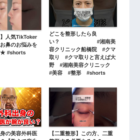
どこを整形したら良
人気TikToker
い？ #湘南美
のお鼻のお悩みを
容クリニック船橋院 #クマ
#shorts
取り #クマ取りと言えば大
野 #湘南美容クリニック
#美容 #整形 #shorts
出身の美容外科医
【二重整形】この方、二重