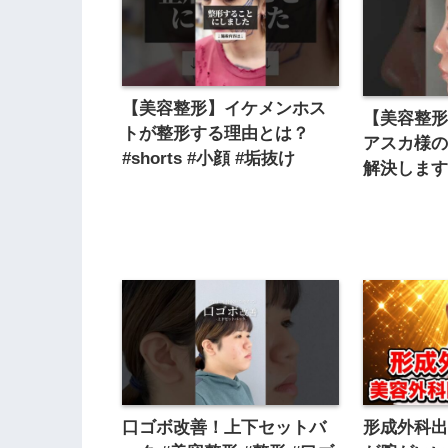
【美容整形】イケメンホス
【美容整形】
トが整形する理由とは？
アスカ様
#shorts #小顔 #垢抜け
解決します★ 
口ゴボ改善！上下セットバ
形成外科