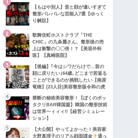
1
【もはや別人】昔と顔が違いすぎて
整形バレバレな芸能人7選【ゆっく
り解説】
2
歌舞伎町ホストクラブ「THE
CHIC」の九条麗さん、整形後の売
上は衝撃の〇〇倍！？【美容外科
医】【真崎医院】
3
【後編】｢今はシワだらけで…昔の
顔に戻りたい｣64歳､どこまで若返る
ことができるのか挑戦したい【南原
竜樹】[23人目]美容整形版令和の虎
4
禁断の秘術美容整形！【ぼくのボッ
タクリBAR韓国篇】韓国の整形技術
は世界一ィィィ!!【経営シミュレー
ション】
5
【大公開】やってよかった！美容家
大野真理子のリアル顔面課金
通っ