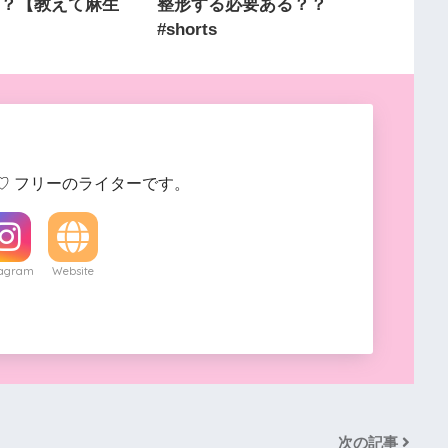
い？【教えて麻生
整形する必要ある？？
#shorts
♡ フリーのライターです。
tagram
Website
次の記事