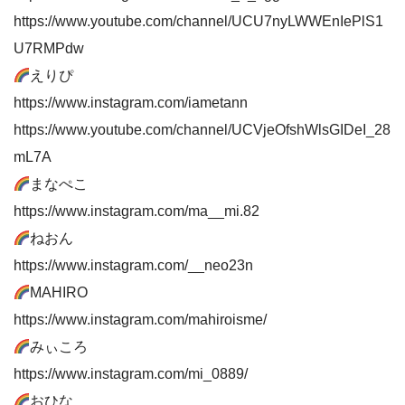
https://www.youtube.com/channel/UCU7nyLWWEnIePlS1
U7RMPdw
えりぴ
https://www.instagram.com/iametann
https://www.youtube.com/channel/UCVjeOfshWlsGIDeI_28
mL7A
まなぺこ
https://www.instagram.com/ma__mi.82
ねおん
https://www.instagram.com/__neo23n
MAHIRO
https://www.instagram.com/mahiroisme/
みぃころ
https://www.instagram.com/mi_0889/
おひな