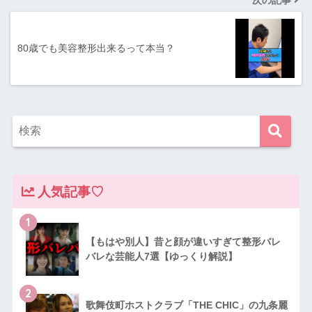
次の記事
80歳でも美容整形出来るって本当？
人気記事♡
1
【もはや別人】昔と顔が違いすぎて整形バレ
バレな芸能人7選【ゆっくり解説】
2
歌舞伎町ホストクラブ「THE CHIC」の九条麗