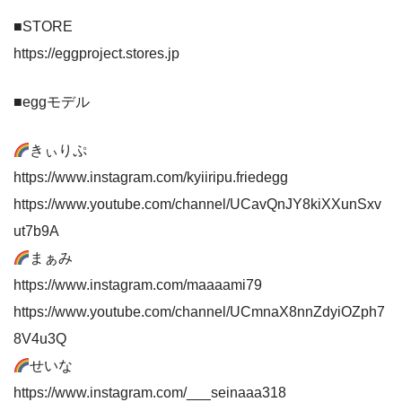
■STORE
https://eggproject.stores.jp
■eggモデル
きぃりぷ
https://www.instagram.com/kyiiripu.friedegg
https://www.youtube.com/channel/UCavQnJY8kiXXunSxv
ut7b9A
まぁみ
https://www.instagram.com/maaaami79
https://www.youtube.com/channel/UCmnaX8nnZdyiOZph7
8V4u3Q
せいな
https://www.instagram.com/___seinaaa318