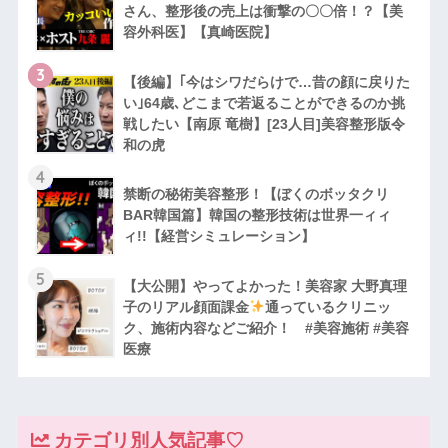
さん、整形後の売上は衝撃の〇〇倍！？【美
容外科医】【真崎医院】
3
【後編】｢今はシワだらけで…昔の顔に戻りた
い｣64歳､どこまで若返ることができるのか挑
戦したい【南原 竜樹】[23人目]美容整形版令
和の虎
4
禁断の秘術美容整形！【ぼくのボッタクリ
BAR韓国篇】韓国の整形技術は世界一ィィ
ィ!!【経営シミュレーション】
5
【大公開】やってよかった！美容家 大野真理
子のリアル顔面課金
通っているクリニッ
ク、施術内容などご紹介！ #美容施術 #美容
医療
カテゴリ別人気記事♡