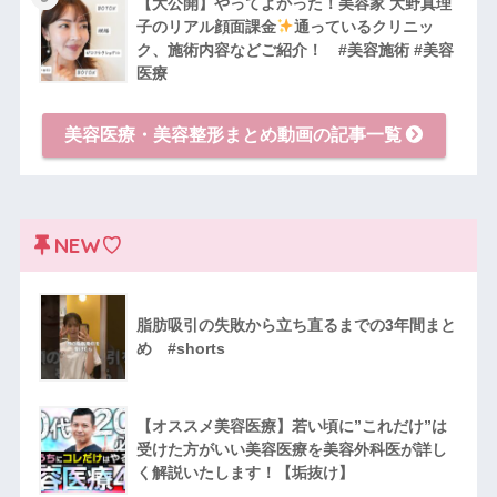
【大公開】やってよかった！美容家 大野真理
子のリアル顔面課金
通っているクリニッ
ク、施術内容などご紹介！ #美容施術 #美容
医療
美容医療・美容整形まとめ動画の記事一覧
NEW♡
脂肪吸引の失敗から立ち直るまでの3年間まと
め #shorts
【オススメ美容医療】若い頃に”これだけ”は
受けた方がいい美容医療を美容外科医が詳し
く解説いたします！【垢抜け】