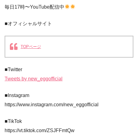
毎日17時〜YouTube配信中
■オフィシャルサイト
TOPページ
■Twitter
Tweets by new_eggofficial
■Instagram
https://www.instagram.com/new_eggofficial
■TikTok
https://vt.tiktok.com/ZSJFFmtQw