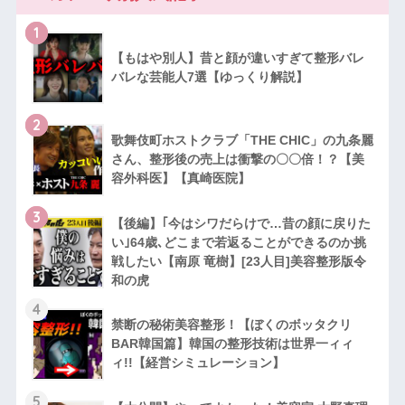
1
【もはや別人】昔と顔が違いすぎて整形バレ
バレな芸能人7選【ゆっくり解説】
2
歌舞伎町ホストクラブ「THE CHIC」の九条麗
さん、整形後の売上は衝撃の〇〇倍！？【美
容外科医】【真崎医院】
3
【後編】｢今はシワだらけで…昔の顔に戻りた
い｣64歳､どこまで若返ることができるのか挑
戦したい【南原 竜樹】[23人目]美容整形版令
和の虎
4
禁断の秘術美容整形！【ぼくのボッタクリ
BAR韓国篇】韓国の整形技術は世界一ィィ
ィ!!【経営シミュレーション】
5