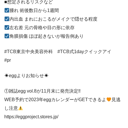
■想定されるリスクなど
腫れ 術後数日から1週間
内出血 まれにおこるがメイクで隠せる程度
左右差 元の骨格や目の形に依存
角膜損傷 ほぼ起きないが報告例あり
#TCB東京中央美容外科 #TCB式1dayクイックアイ
#pr
☀eggよりお知らせ☀
①雑誌egg vol.8が11月末に発売決定‼︎
WEB予約で2023年eggカレンダーがGETできるよ
見逃
し注意
https://eggproject.stores.jp/