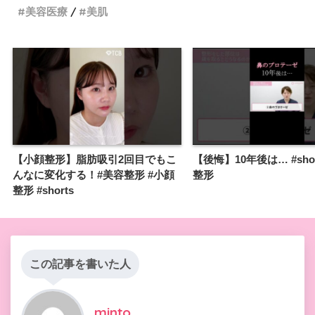
美容医療
美肌
【小顔整形】脂肪吸引2回目でもこ
【後悔】10年後は… #shor
んなに変化する！#美容整形 #小顔
整形
整形 #shorts
この記事を書いた人
minto