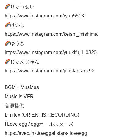
りゅうせい
https://www.instagram.com/ryuu5513
けいし
https://www.instagram.com/keishi_mishima
ゆうき
https://www.instagram.com/yuukifujii_0320
じゅんじゅん
https://www.instagram.com/junstagram.92
BGM：MusMus
Music is VFR
音源提供
Limitex (ORIENTIS RECORDING)
I Love egg / eggオールスターズ
https://avex.lnk.to/eggallstars-iloveegg