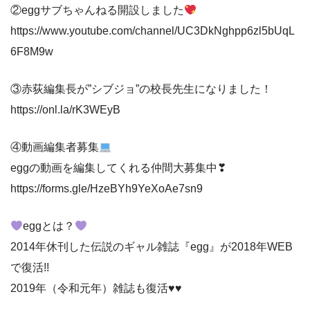
②eggサブちゃんねる開設しました
https://www.youtube.com/channel/UC3DkNghpp6zl5bUqL
6F8M9w
③赤荻編集長が”シブジョ”の校長先生になりました！
https://onl.la/rK3WEyB
④動画編集者募集
eggの動画を編集してくれる仲間大募集中❣
https://forms.gle/HzeBYh9YeXoAe7sn9
eggとは？
2014年休刊した伝説のギャル雑誌『egg』が2018年WEB
で復活!!
2019年（令和元年）雑誌も復活♥♥