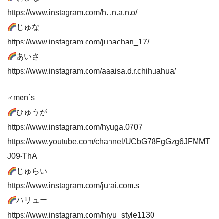
https://www.instagram.com/h.i.n.a.n.o/
じゅな
https://www.instagram.com/junachan_17/
あいさ
https://www.instagram.com/aaaisa.d.r.chihuahua/
♂men`s
ひゅうが
https://www.instagram.com/hyuga.0707
https://www.youtube.com/channel/UCbG78FgGzg6JFMMT
J09-ThA
じゅらい
https://www.instagram.com/jurai.com.s
ハリュー
https://www.instagram.com/hryu_style1130