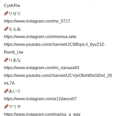
CysKRw
りせり
https://www.instagram.com/rsr_0717
ももあ
https://www.instagram.com/momoa.seto
https://www.youtube.com/channel/UC9lBqxL4_6yvZ3Z-
Rwn6_Uw
りあな
https://www.instagram.com/im_rianaaa93
https://www.youtube.com/channel/UCVjeOfshWlsGIDeI_28
mL7A
あいり
https://www.instagram.com/a12dance07
マリサ
https://www.instagram.com/marisa_a_egg