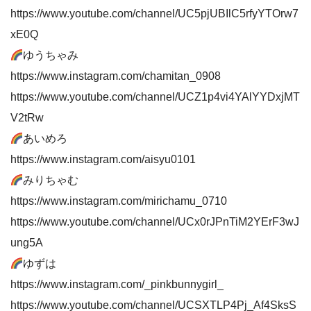
https://www.youtube.com/channel/UC5pjUBIlC5rfyYTOrw7
xE0Q
ゆうちゃみ
https://www.instagram.com/chamitan_0908
https://www.youtube.com/channel/UCZ1p4vi4YAlYYDxjMT
V2tRw
あいめろ
https://www.instagram.com/aisyu0101
みりちゃむ
https://www.instagram.com/mirichamu_0710
https://www.youtube.com/channel/UCx0rJPnTiM2YErF3wJ
ung5A
ゆずは
https://www.instagram.com/_pinkbunnygirl_
https://www.youtube.com/channel/UCSXTLP4Pj_Af4SksS