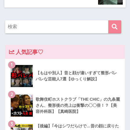
人気記事♡
1
【もはや別人】昔と顔が違いすぎて整形バレ
バレな芸能人7選【ゆっくり解説】
2
歌舞伎町ホストクラブ「THE CHIC」の九条麗
さん、整形後の売上は衝撃の〇〇倍！？【美
容外科医】【真崎医院】
3
【後編】｢今はシワだらけで…昔の顔に戻りた