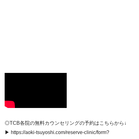
◎TCB各院の無料カウンセリングの予約はこちらから↓
▶︎ https://aoki-tsuyoshi.com/reserve-clinic/form?