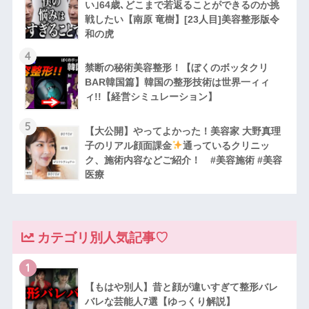
い｣64歳､どこまで若返ることができるのか挑
戦したい【南原 竜樹】[23人目]美容整形版令
和の虎
4
禁断の秘術美容整形！【ぼくのボッタクリ
BAR韓国篇】韓国の整形技術は世界一ィィ
ィ!!【経営シミュレーション】
5
【大公開】やってよかった！美容家 大野真理
子のリアル顔面課金
通っているクリニッ
ク、施術内容などご紹介！ #美容施術 #美容
医療
カテゴリ別人気記事♡
1
【もはや別人】昔と顔が違いすぎて整形バレ
バレな芸能人7選【ゆっくり解説】