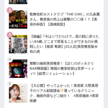
2
歌舞伎町ホストクラブ「THE CHIC」の九条麗
さん、整形後の売上は衝撃の〇〇倍！？【美
容外科医】【真崎医院】
3
【後編】｢今はシワだらけで…昔の顔に戻りた
い｣64歳､どこまで若返ることができるのか挑
戦したい【南原 竜樹】[23人目]美容整形版令
和の虎
4
禁断の秘術美容整形！【ぼくのボッタクリ
BAR韓国篇】韓国の整形技術は世界一ィィ
ィ!!【経営シミュレーション】
5
【大公開】やってよかった！美容家 大野真理
子のリアル顔面課金
通っているクリニッ
ク、施術内容などご紹介！ #美容施術 #美容
医療