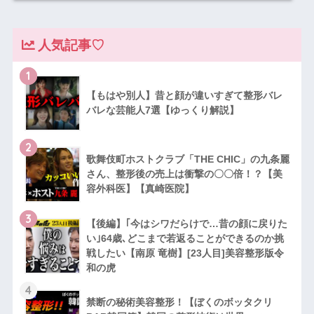
人気記事♡
1
【もはや別人】昔と顔が違いすぎて整形バレ
バレな芸能人7選【ゆっくり解説】
2
歌舞伎町ホストクラブ「THE CHIC」の九条麗
さん、整形後の売上は衝撃の〇〇倍！？【美
容外科医】【真崎医院】
3
【後編】｢今はシワだらけで…昔の顔に戻りた
い｣64歳､どこまで若返ることができるのか挑
戦したい【南原 竜樹】[23人目]美容整形版令
和の虎
4
禁断の秘術美容整形！【ぼくのボッタクリ