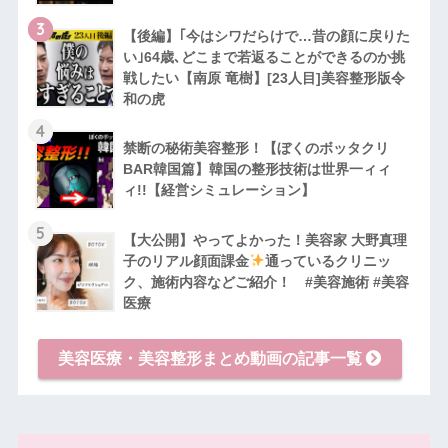
3
【後編】｢今はシワだらけで…昔の顔に戻りた
い｣64歳､どこまで若返ることができるのか挑
戦したい【南原 竜樹】[23人目]美容整形版令
和の虎
4
禁断の秘術美容整形！【ぼくのボッタクリ
BAR韓国篇】韓国の整形技術は世界一ィィ
ィ!!【経営シミュレーション】
5
【大公開】やってよかった！美容家 大野真理
子のリアル顔面課金
通っているクリニッ
ク、施術内容などご紹介！ #美容施術 #美容
医療
美容医療・美容整形まとめ動画の記事一覧