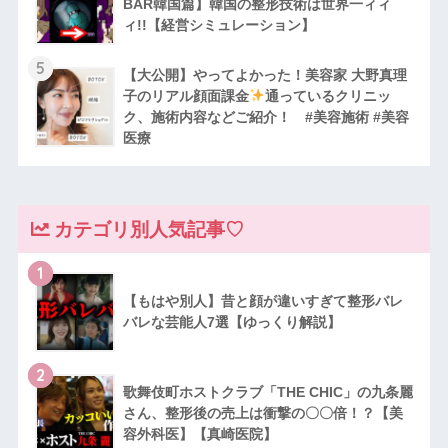
BAR韓国篇】韓国の整形技術は世界一ィィ
ィ!!【経営シミュレーション】
5
【大公開】やってよかった！美容家 大野真理
子のリアル顔面課金
通っているクリニッ
ク、施術内容などご紹介！ #美容施術 #美容
医療
カテゴリ別人気記事♡
1
【もはや別人】昔と顔が違いすぎて整形バレ
バレな芸能人7選【ゆっくり解説】
2
歌舞伎町ホストクラブ「THE CHIC」の九条麗
さん、整形後の売上は衝撃の〇〇倍！？【美
容外科医】【真崎医院】