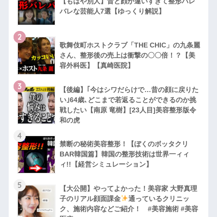
【もはや別人】昔と顔が違いすぎて整形バレ
バレな芸能人7選【ゆっくり解説】
2
歌舞伎町ホストクラブ「THE CHIC」の九条麗
さん、整形後の売上は衝撃の〇〇倍！？【美
容外科医】【真崎医院】
3
【後編】｢今はシワだらけで…昔の顔に戻りた
い｣64歳､どこまで若返ることができるのか挑
戦したい【南原 竜樹】[23人目]美容整形版令
和の虎
4
禁断の秘術美容整形！【ぼくのボッタクリ
BAR韓国篇】韓国の整形技術は世界一ィィ
ィ!!【経営シミュレーション】
5
【大公開】やってよかった！美容家 大野真理
子のリアル顔面課金
通っているクリニッ
ク、施術内容などご紹介！ #美容施術 #美容