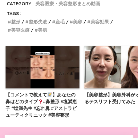
CATEGORY :
美容医療・美容整形まとめ動画
TAGS :
整形
整形失敗
産毛
美容
美容効果
美容医療
美肌
【コメントで教えて
】あなたの
【美容整形】美容外科が
鼻はどのタイプ
#鼻整形 #塩満恵
るテスリフト受けてみた
子 #塩満先生 #忘れ鼻 #アストラビ
ューティクリニック #美容整形