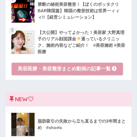
禁断の秘術美容整形！【ぼくのボッタクリ
BAR韓国篇】韓国の整形技術は世界一ィィ
ィ!!【経営シミュレーション】
5
【大公開】やってよかった！美容家 大野真理
子のリアル顔面課金
通っているクリニッ
ク、施術内容などご紹介！ #美容施術 #美容
医療
美容医療・美容整形まとめ動画の記事一覧
NEW♡
脂肪吸引の失敗から立ち直るまでの3年間まと
め #shorts