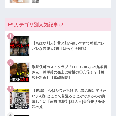
医療
カテゴリ別人気記事♡
1
【もはや別人】昔と顔が違いすぎて整形バレ
バレな芸能人7選【ゆっくり解説】
2
歌舞伎町ホストクラブ「THE CHIC」の九条麗
さん、整形後の売上は衝撃の〇〇倍！？【美
容外科医】【真崎医院】
3
【後編】｢今はシワだらけで…昔の顔に戻りた
い｣64歳､どこまで若返ることができるのか挑
戦したい【南原 竜樹】[23人目]美容整形版令
和の虎
4