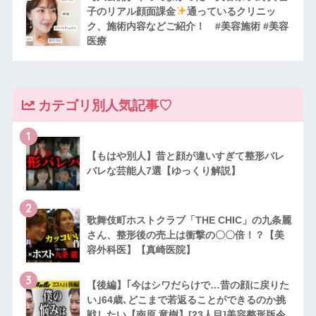
子のリアル顔面課金
通っているクリニッ
ク、施術内容などご紹介！ #美容施術 #美容
医療
カテゴリ別人気記事♡
1
【もはや別人】昔と顔が違いすぎて整形バレ
バレな芸能人7選【ゆっくり解説】
2
歌舞伎町ホストクラブ「THE CHIC」の九条麗
さん、整形後の売上は衝撃の〇〇倍！？【美
容外科医】【真崎医院】
3
【後編】｢今はシワだらけで…昔の顔に戻りた
い｣64歳､どこまで若返ることができるのか挑
戦したい【南原 竜樹】[23人目]美容整形版令