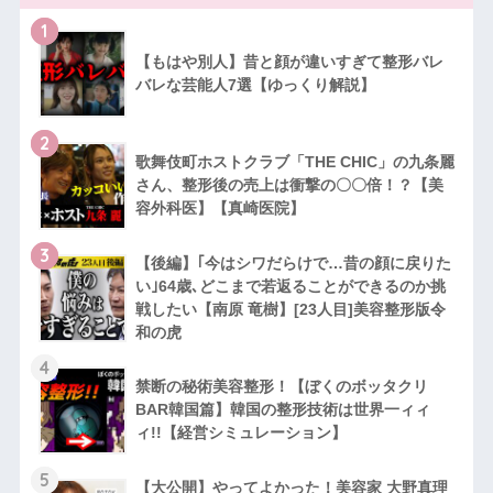
1
【もはや別人】昔と顔が違いすぎて整形バレ
バレな芸能人7選【ゆっくり解説】
2
歌舞伎町ホストクラブ「THE CHIC」の九条麗
さん、整形後の売上は衝撃の〇〇倍！？【美
容外科医】【真崎医院】
3
【後編】｢今はシワだらけで…昔の顔に戻りた
い｣64歳､どこまで若返ることができるのか挑
戦したい【南原 竜樹】[23人目]美容整形版令
和の虎
4
禁断の秘術美容整形！【ぼくのボッタクリ
BAR韓国篇】韓国の整形技術は世界一ィィ
ィ!!【経営シミュレーション】
5
【大公開】やってよかった！美容家 大野真理