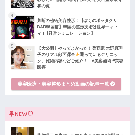
和の虎
4
禁断の秘術美容整形！【ぼくのボッタクリ
BAR韓国篇】韓国の整形技術は世界一ィィ
ィ!!【経営シミュレーション】
5
【大公開】やってよかった！美容家 大野真理
子のリアル顔面課金
通っているクリニッ
ク、施術内容などご紹介！ #美容施術 #美容
医療
美容医療・美容整形まとめ動画の記事一覧
NEW♡