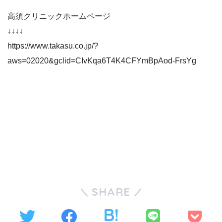
高須クリニックホームページ
↓↓↓↓
https://www.takasu.co.jp/?
aws=02020&gclid=CIvKqa6T4K4CFYmBpAod-FrsYg
SHARE