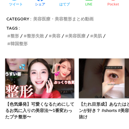
LINE
ツイート
シェア
はてブ
Pocket
CATEGORY :
美容医療・美容整形まとめ動画
TAGS :
整形
整形失敗
美容
美容医療
美肌
韓国整形
【色気爆発】可愛くなるためにして
【たれ目形成】あなたは
るお気に入りの美容法〜1番変わっ
ンが好き？ #shorts #美
たプチ整形〜
抜け