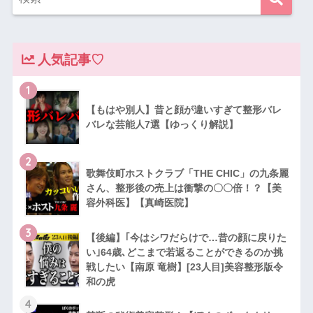
人気記事♡
1
【もはや別人】昔と顔が違いすぎて整形バレ
バレな芸能人7選【ゆっくり解説】
2
歌舞伎町ホストクラブ「THE CHIC」の九条麗
さん、整形後の売上は衝撃の〇〇倍！？【美
容外科医】【真崎医院】
3
【後編】｢今はシワだらけで…昔の顔に戻りた
い｣64歳､どこまで若返ることができるのか挑
戦したい【南原 竜樹】[23人目]美容整形版令
和の虎
4