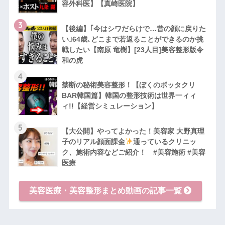
容外科医】【真崎医院】
3
【後編】｢今はシワだらけで…昔の顔に戻りた
い｣64歳､どこまで若返ることができるのか挑
戦したい【南原 竜樹】[23人目]美容整形版令
和の虎
4
禁断の秘術美容整形！【ぼくのボッタクリ
BAR韓国篇】韓国の整形技術は世界一ィィ
ィ!!【経営シミュレーション】
5
【大公開】やってよかった！美容家 大野真理
子のリアル顔面課金
通っているクリニッ
ク、施術内容などご紹介！ #美容施術 #美容
医療
美容医療・美容整形まとめ動画の記事一覧