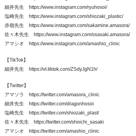
細井先生 https://www.instagram.com/ryuhosoi/
塩崎先生 https://www.instagram.com/shiozaki_plastic/
赤嶺先生 https://www.instagram.com/sakamine.amasora/
佐々木先生 https://www.instagram.com/ssasaki.amasora/
アマシオ https://www.instagram.com/amashio_clinic
【TikTok】
細井先生 https://vt.tiktok.com/ZSdyJgN1h/
【Twitter】
アマソラ https://twitter.com/amasora_clinic
細井先生 https://twitter.com/dragonhosoi
塩崎先生 https://twitter.com/shiozaki_plast/
佐々木先生 https://twitter.com/shoichi_sasaki
アマシオ https://twitter.com/amashio_clinic