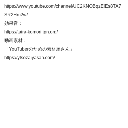
https://www.youtube.com/channel/UC2KNOBqzElEs8TA7
SR2Hm2w/
効果音：
https://taira-komori.jpn.org/
動画素材：
「YouTuberのための素材屋さん」
https://ytsozaiyasan.com/