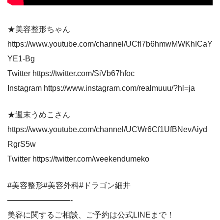
★美容整形ちゃん
https://www.youtube.com/channel/UCfl7b6hmwMWKhICaY
YE1-Bg
Twitter https://twitter.com/SiVb67hfoc
Instagram https://www.instagram.com/realmuuu/?hl=ja
★週末うめこさん
https://www.youtube.com/channel/UCWr6Cf1UfBNevAiyd
RgrS5w
Twitter https://twitter.com/weekendumeko
#美容整形#美容外科#ドラゴン細井
————————-
美容に関するご相談、ご予約は公式LINEまで！