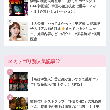
禁断の秘術美容整形！【ぼくのボッタクリ
BAR韓国篇】韓国の整形技術は世界一ィィ
ィ!!【経営シミュレーション】
5
【大公開】やってよかった！美容家 大野真理
子のリアル顔面課金
通っているクリニッ
ク、施術内容などご紹介！ #美容施術 #美容
医療
カテゴリ別人気記事♡
1
【もはや別人】昔と顔が違いすぎて整形バレ
バレな芸能人7選【ゆっくり解説】
2
歌舞伎町ホストクラブ「THE CHIC」の九条麗
さん、整形後の売上は衝撃の〇〇倍！？【美