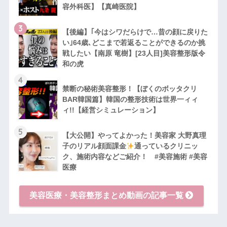
容外科医】【真崎医院】
3
【後編】｢今はシワだらけで…昔の顔に戻りた
い｣64歳､どこまで若返ることができるのか挑
戦したい【南原 竜樹】[23人目]美容整形版令
和の虎
4
禁断の秘術美容整形！【ぼくのボッタクリ
BAR韓国篇】韓国の整形技術は世界一ィィ
ィ!!【経営シミュレーション】
5
【大公開】やってよかった！美容家 大野真理
子のリアル顔面課金
通っているクリニッ
ク、施術内容などご紹介！ #美容施術 #美容
医療
美容医療・美容整形まとめ動画の記事一覧