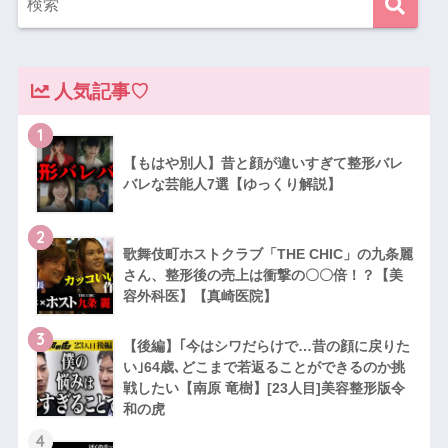
人気記事♡
1
【もはや別人】昔と顔が違いすぎて整形バレ
バレな芸能人7選【ゆっくり解説】
2
歌舞伎町ホストクラブ「THE CHIC」の九条麗
さん、整形後の売上は衝撃の〇〇倍！？【美
容外科医】【真崎医院】
3
【後編】｢今はシワだらけで…昔の顔に戻りた
い｣64歳､どこまで若返ることができるのか挑
戦したい【南原 竜樹】[23人目]美容整形版令
和の虎
4