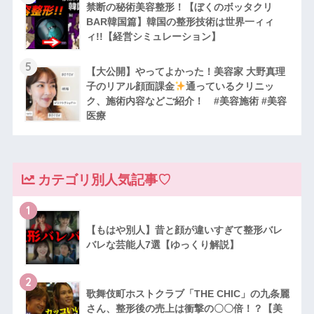
禁断の秘術美容整形！【ぼくのボッタクリ
BAR韓国篇】韓国の整形技術は世界一ィィ
ィ!!【経営シミュレーション】
5
【大公開】やってよかった！美容家 大野真理
子のリアル顔面課金
通っているクリニッ
ク、施術内容などご紹介！ #美容施術 #美容
医療
カテゴリ別人気記事♡
1
【もはや別人】昔と顔が違いすぎて整形バレ
バレな芸能人7選【ゆっくり解説】
2
歌舞伎町ホストクラブ「THE CHIC」の九条麗
さん、整形後の売上は衝撃の〇〇倍！？【美